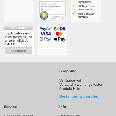
bestell­wert
60 Tage Um­
tausch­recht
kein Schläger­
aufpreis
Newsletter
Top Angebote und
Infos kostenlos und
unverbindlich per
E-Mail:
Abonnieren
Shopping
Verfügbarkeit
Versand- / Zahlungskosten
Produkt Hilfe
Bestellung widerrufen
Service
Info
Geschäfte vor Ort
Datenschutz