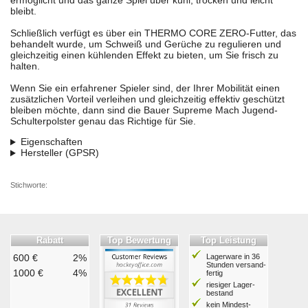
ermöglicht und das ganze Spiel über kühl, trocken und leicht
bleibt.
Schließlich verfügt es über ein THERMO CORE ZERO-Futter, das
behandelt wurde, um Schweiß und Gerüche zu regulieren und
gleichzeitig einen kühlenden Effekt zu bieten, um Sie frisch zu
halten.
Wenn Sie ein erfahrener Spieler sind, der Ihrer Mobilität einen
zusätzlichen Vorteil verleihen und gleichzeitig effektiv geschützt
bleiben möchte, dann sind die Bauer Supreme Mach Jugend-
Schulterpolster genau das Richtige für Sie.
Eigenschaften
Hersteller (GPSR)
Stichworte:
Rabatt
Top Bewertung
Top Leistung
600 €
2%
Lagerware in 36
Stunden ver­sand­
1000 €
4%
fertig
riesiger Lager­
bestand
kein Mindest­