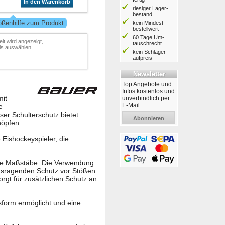
In den Warenkorb
riesiger Lager­
bestand
ößenhilfe zum Produkt
kein Mindest­
bestell­wert
60 Tage Um­
it wird angezeigt,
tausch­recht
ls auswählen.
kein Schläger­
aufpreis
Newsletter
Top Angebote und
Infos kostenlos und
mit
unverbindlich per
E-Mail:
e
ser Schulterschutz bietet
Abonnieren
höpfen.
 Eishockeyspieler, die
eue Maßstäbe. Die Verwendung
usragenden Schutz vor Stößen
gt für zusätzlichen Schutz an
sform ermöglicht und eine