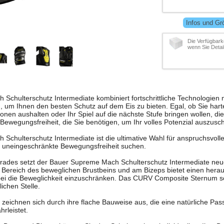
Infos und Gr
Die Verfügbarke
wenn Sie Detai
chulterschutz Intermediate kombiniert fortschrittliche Technologien 
, um Ihnen den besten Schutz auf dem Eis zu bieten. Egal, ob Sie hart
onen aushalten oder Ihr Spiel auf die nächste Stufe bringen wollen, die
 Bewegungsfreiheit, die Sie benötigen, um Ihr volles Potenzial auszusc
chulterschutz Intermediate ist die ultimative Wahl für anspruchsvolle
d uneingeschränkte Bewegungsfreiheit suchen.
grades setzt der Bauer Supreme Mach Schulterschutz Intermediate n
ereich des beweglichen Brustbeins und am Bizeps bietet einen hera
bei die Beweglichkeit einzuschränken. Das CURV Composite Sternum sor
ichen Stelle.
eichnen sich durch ihre flache Bauweise aus, die eine natürliche Pas
rleistet.