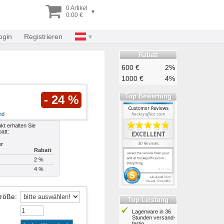
0 Artikel
▾
0.00 €
ogin
Registrieren
Rabatt
600 €
2%
1000 €
4%
Top Bewertung
- 24 %
nd
kt erhalten Sie
att:
er
Rabatt
2 %
4 %
Größe
:
Top Leistung
Lagerware in 36
Stunden ver­sand­
fertig