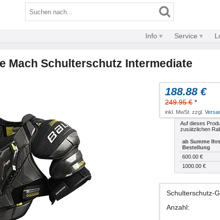
Info
Service
L
 Mach Schulterschutz Intermediate
188.88 €
249.95 €
*
inkl. MwSt. zzgl.
Versa
Auf dieses Produ
zusätzlichen Rab
ab Summe Ihr
Bestellung
600.00 €
1000.00 €
Schulterschutz-
Anzahl
: