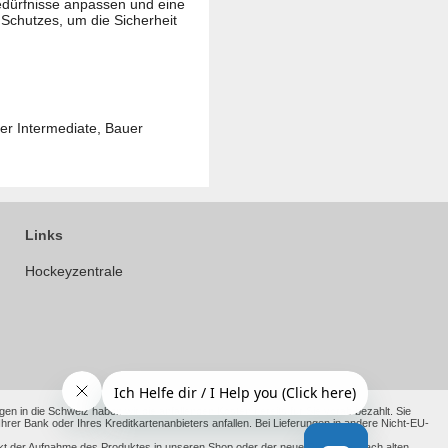
 Bedürfnisse anpassen und eine
Schutzes, um die Sicherheit
r Intermediate, Bauer
Links
Hockeyzentrale
en in die Schweiz haben wir die anfallenden Kosten bereits für Sie vorab bezahlt. Sie
 Bank oder Ihres Kreditkartenanbieters anfallen. Bei Lieferungen in andere Nicht-EU-
kt der Aufnahme des Produktes in unseren Shop oder der neue Richtpreis nach alten