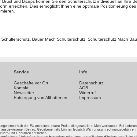
der Brust und Bizeps können Sie den Schulterschutz individuell an Ihre
m erreichen. Dies ermöglicht Ihnen eine optimale Positionierung des 
imieren.
chulterschutz, Bauer Mach Schulterschutz, Schulterschutz Mach Baue
Service
Info
Geschäfte vor Ort
Datenschutz
n
Kontakt
AGB
Newsletter
Widerruf
Entsorgung von Altbatterien
Impressum
ungen innerhalb der EU enthalten unsere Preise die gesetzliche Mehrwertsteuer. Bei Lieferung
 ausgewiesenen Betrag. Gegebenenfalls können lediglich Währungsumrechnungsgebühren Ihrer
Steuern und Gebühren entstehen.
 empfohlenen Verkaufspreise des Herstellers oder eines europäischen Händlers zum Zeitpun