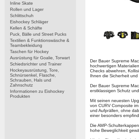
Inline Skate
Rollen und Lager
Schlittschuh
Eishockey Schläger
Kellen & Schäfte
Puck, Bälle und Street Pucks
Textilien & Funktionswäsche &
Teambekleidung
Taschen für Hockey
Ausrüstung für Goalie, Torwart
Der Bauer Supreme Mach S
Schiedsrichter und Trainer
hochwertigen Materialien
Hockeyausrüstung, Tore,
Checks abwehren, Kollisi
Schnürsenkel, Flasche,
Ihnen die Sicherheit und
Schrauben, Hals und
Zahnschutz
Der Bauer Supreme Mach S
erstklassigen Schutz un
Informationen zu Eishockey
Produkten
Mit seinen neuesten Up
von CURV Composite im B
und Aufprällen, ohne da
einer besonders empfindl
Die AMP-Schulterkappen z
hohe Beweglichkeit gewäh