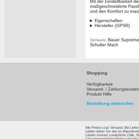
Mit der Einstellbarkeit 
maßgeschneiderte Passfor
und den Komfort zu max
Eigenschaften
Hersteller (GPSR)
Bauer Supreme S
Stichworte:
Schulter Mach
Shopping
Verfügbarkeit
Versand- / Zahlungskoste
Produkt Hilfe
Bestellung widerrufen
Alle Preise zzgl. Versand.
Bei Liefer
zahlen daher nur den im Warenkorb
Länder können zusätzliche Zölle, 
* Durchgestrichene Preise sind die