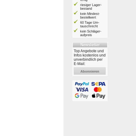
riesiger Lager­
bestand
kein Mindest­
bestell­wert
60 Tage Um­
tausch­recht
kein Schläger­
aufpreis
Newsletter
Top Angebote und
Infos kostenlos und
unverbindlich per
E-Mail:
Abonnieren