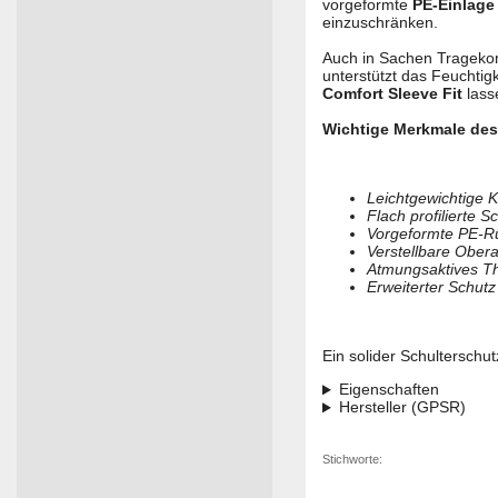
vorgeformte
PE-Einlage
einzuschränken.
Auch in Sachen Tragekom
unterstützt das Feuchtig
Comfort Sleeve Fit
lasse
Wichtige Merkmale des 
Leichtgewichtige K
Flach profilierte 
Vor­ge­form­te PE-
Verstellbare Ober
Atmungsaktives Th
Erweiterter Schutz
Ein solider Schulterschu
Eigenschaften
Hersteller (GPSR)
Stichworte: