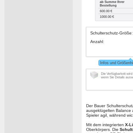
ab Summe Ihrer
Bestellung
600.00 €
1000.00 €
Schulterschutz-Größe
:
Anzahl
:
Infos und Größenhi
Die Verfügbarkeit wird
wenn Sie Details ausw
Der Bauer Schulterschutz
ausgeklügelten Balance a
Spieler agil, während wi
Mit dem integrierten
X-L
Oberkörpers. Die
Schult