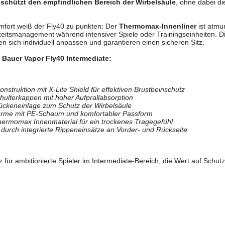
 schützt den empfindlichen Bereich der Wirbelsäule
, ohne dabei di
fort weiß der Fly40 zu punkten: Der
Thermomax-Innenliner
ist atmun
keitsmanagement während intensiver Spiele oder Trainingseinheiten. D
n sich individuell anpassen und garantieren einen sicheren Sitz.
Bauer Vapor Fly40 Intermediate:
onstruktion mit X-Lite Shield für effektiven Brustbeinschutz
Schulterkappen mit hoher Aufprallabsorption
Rückeneinlage zum Schutz der Wirbelsäule
arme mit PE-Schaum und komfortabler Passform
ermomax Innenmaterial für ein trockenes Tragegefühl
 durch integrierte Rippeneinsätze an Vorder- und Rückseite
tz für ambitionierte Spieler im Intermediate-Bereich, die Wert auf Schu