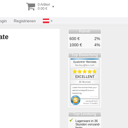
0 Artikel
▾
0.00 €
ogin
Registrieren
Rabatt
ate
600 €
2%
1000 €
4%
Top Bewertung
Top Leistung
Lagerware in 36
Stunden ver­sand­
fertig