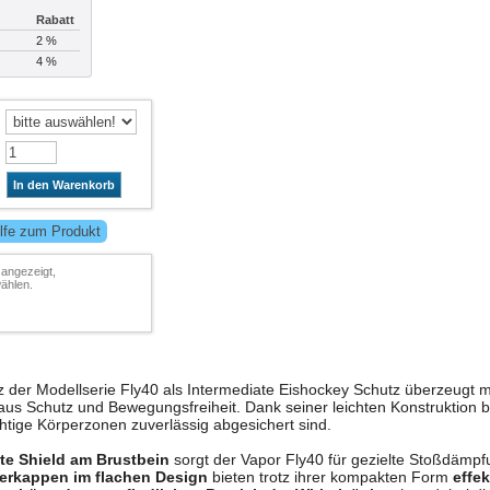
Rabatt
2 %
4 %
In den Warenkorb
lfe zum Produkt
 angezeigt,
ählen.
 der Modellserie Fly40 als Intermediate Eishockey Schutz überzeugt mi
us Schutz und Bewegungsfreiheit. Dank seiner leichten Konstruktion bl
chtige Körperzonen zuverlässig abgesichert sind.
ite Shield am Brustbein
sorgt der Vapor Fly40 für gezielte Stoßdämpf
erkappen im flachen Design
bieten trotz ihrer kompakten Form
effe