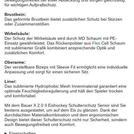
Bewegungsfreiheit bei voller Abdeckung und sorgen gleichzeitig
für wichtigen Aufprallschutz.
Brustbein:
Das geformte Brustbein bietet zusätzlichen Schutz bei Stürzen
oder Zusammenstößen.
Wirbelsäule:
Der Schutz der Wirbelsäule wird durch MD Schaum mit PE-
Einsatz gewährleistet. Das Rückenpolster aus
Flex
Cell Schaum
mit sublimierter Grafik kombiniert ansprechende Optik und
zusätzlichen Komfort.
Oberarme:
Der verstellbare Bizeps mit Sleeve Fit ermöglicht eine individuelle
Anpassung und sorgt für einen sicheren Sitz.
Liner:
Das sublimierte Hydrophobic Mesh Innenmaterial garantiert eine
optimale Feuchtigkeitsregulierung und hält den Spieler trocken
und komfortabel.
Mit dem Bauer X 2.0 II Eishockey Schulterschutz Senior sind Sie
bestens ausgestattet, um auf dem Eis zu glänzen. Dank der
durchdachten Materialkombination und dem ergonomischen
Design bietet dieser Schulterschutz nicht nur Sicherheit, sondern
auch Bewegungsfreiheit und Komfort.
Eigenschaften