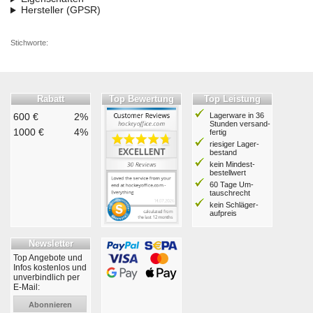
Hersteller (GPSR)
Stichworte:
Rabatt
Top Bewertung
Top Leistung
600 €
2%
Lagerware in 36
Stunden ver­sand­
1000 €
4%
fertig
riesiger Lager­
bestand
kein Mindest­
bestell­wert
60 Tage Um­
tausch­recht
kein Schläger­
aufpreis
Newsletter
Top Angebote und
Infos kostenlos und
unverbindlich per
E-Mail:
Abonnieren