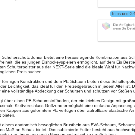
Infos und Gr
Die Verfügbarke
wenn Sie Detai
Schulterschutz Junior bietet eine herausragende Kombination aus Sch
iheit, die es jungen Eishockeyspielern ermöglicht, auf dem Eis Bestl
hten Schulterpolster aus der NEXT-Serie sind die ideale Wahl für Nachw
nglichen Preis suchen.
 U-förmigen Konstruktion und dem PE-Schaum bieten diese Schulterpolst
er Leichtigkeit, das ideal für den Freizeitgebrauch in jedem Alter ist.
 eine vollständige Abdeckung der Schultern und schützen vor Stößen 
gt über einen PE-Schaumstoffboden, der ein leichtes Design mit großar
ximale Klettverschluss-Griffzone ermöglicht eine einfache Anpassung u
aren Kappen aus geformtem PE verfügen über aufrollbare elastische Är
 bieten.
mit einem anatomisch beweglichen Brustbein aus EVA-Schaum, Schaums
hes Maß an Schutz bietet. Das sublimierte Futter besteht aus hochwerti
rseite, um Ihnen maximale Bewegungsfreiheit zu ermöglichen.