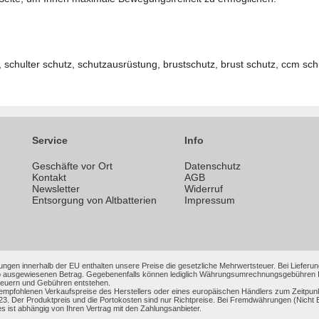
, schulter schutz, schutzausrüstung, brustschutz, brust schutz, ccm sch
Service
Info
Geschäfte vor Ort
Datenschutz
n
Kontakt
AGB
Newsletter
Widerruf
Entsorgung von Altbatterien
Impressum
ungen innerhalb der EU enthalten unsere Preise die gesetzliche Mehrwertsteuer. Bei Lieferung
 ausgewiesenen Betrag. Gegebenenfalls können lediglich Währungsumrechnungsgebühren Ihrer
Steuern und Gebühren entstehen.
 empfohlenen Verkaufspreise des Herstellers oder eines europäischen Händlers zum Zeitpun
3. Der Produktpreis und die Portokosten sind nur Richtpreise. Bei Fremdwährungen (Nic
es ist abhängig von Ihren Vertrag mit den Zahlungsanbieter.