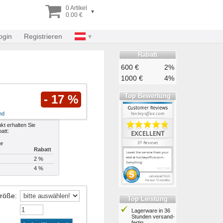
0 Artikel
▾
0.00 €
ogin
Registrieren
Rabatt
600 €
2%
1000 €
4%
Top Bewertung
- 17 %
nd
kt erhalten Sie
att:
er
Rabatt
2 %
4 %
Größe
:
Top Leistung
Lagerware in 36
Stunden ver­sand­
fertig