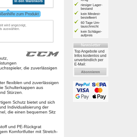
In den Warenkorb
riesiger Lager­
bestand
ößenhilfe zum Produkt
kein Mindest­
bestell­wert
60 Tage Um­
it wird angezeigt,
tausch­recht
ls auswählen.
kein Schläger­
aufpreis
Newsletter
Top Angebote und
Infos kostenlos und
utz,
unverbindlich per
eistungen
E-Mail:
uchsspieler, die zuverlässigen
Abonnieren
er flexiblen und zuverlässigen
 Die Schulterkappen aus
und Stürzen.
tigem Schutz bietet und sich
nd Individualisierung der
mel, die einen bequemen Sitz
toff und PE-Rückgrat
gem Komfortfutter mit Stretch-