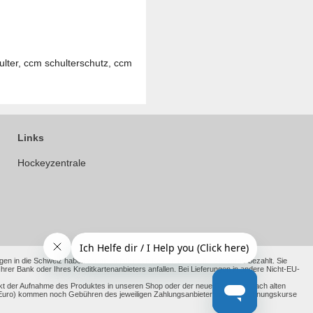
ulter, ccm schulterschutz, ccm
Links
Hockeyzentrale
en in die Schweiz haben wir die anfallenden Kosten bereits für Sie vorab bezahlt. Sie
 Bank oder Ihres Kreditkartenanbieters anfallen. Bei Lieferungen in andere Nicht-EU-
kt der Aufnahme des Produktes in unseren Shop oder der neue Richtpreis nach alten
ht Euro) kommen noch Gebühren des jeweiligen Zahlungsanbieter und Umrechnungskurse