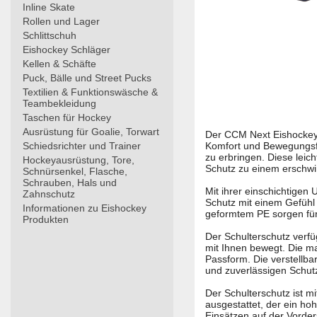
Inline Skate
Rollen und Lager
Schlittschuh
Eishockey Schläger
Kellen & Schäfte
Puck, Bälle und Street Pucks
Textilien & Funktionswäsche &
Teambekleidung
Taschen für Hockey
Ausrüstung für Goalie, Torwart
Der CCM Next Eishockey 
Schiedsrichter und Trainer
Komfort und Bewegungsfre
zu erbringen. Diese leic
Hockeyausrüstung, Tore,
Schutz zu einem erschwi
Schnürsenkel, Flasche,
Schrauben, Hals und
Mit ihrer einschichtigen
Zahnschutz
Schutz mit einem Gefühl d
Informationen zu Eishockey
geformtem PE sorgen für
Produkten
Der Schulterschutz verfü
mit Ihnen bewegt. Die ma
Passform. Die verstellb
und zuverlässigen Schutz
Der Schulterschutz ist 
ausgestattet, der ein ho
Einsätzen auf der Vorde