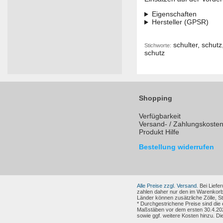
Eigenschaften
Hersteller (GPSR)
schulter, schutz
Stichworte:
schutz
Shopping
Verfügbarkeit
Versand- / Zahlungskoste
Produkt Hilfe
Bestellung widerrufen
Alle Preise zzgl. Versand.
Bei Liefer
zahlen daher nur den im Warenkorb
Länder können zusätzliche Zölle, 
* Durchgestrichene Preise sind die
Maßstäben vor dem ersten 30.4.202
sowie ggf. weitere Kosten hinzu. Di