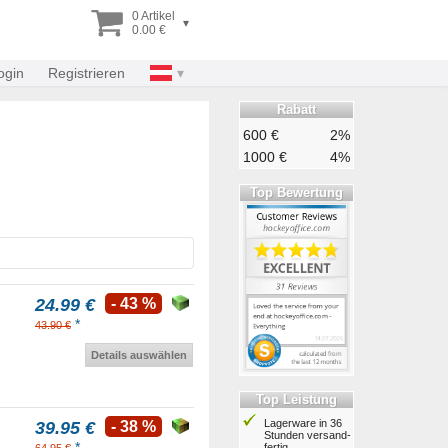
0 Artikel
▾
0.00 €
ogin
Registrieren
Rabatt
600 €
2%
1000 €
4%
Top Bewertung
24.99 €
- 43 %
*
43.90 €
Details auswählen
Top Leistung
Lagerware in 36
39.95 €
- 38 %
Stunden ver­sand­
*
fertig