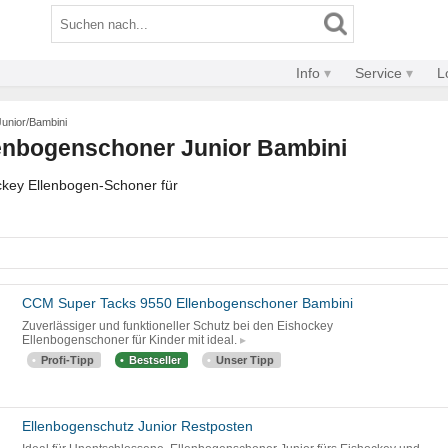
Info
Service
L
Junior/Bambini
enbogenschoner Junior Bambini
ckey Ellenbogen-Schoner für
CCM Super Tacks 9550 Ellenbogenschoner Bambini
Zuverlässiger und funktioneller Schutz bei den Eishockey
Ellenbogenschoner für Kinder mit ideal.
Profi-Tipp
Bestseller
Unser Tipp
Ellenbogenschutz Junior Restposten