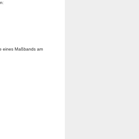
gegeben:
lfe eines Maßbands am