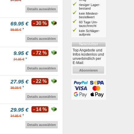
64.95 €
riesiger Lager­
bestand
Details auswählen
kein Mindest­
bestell­wert
60 Tage Um­
69.95 €
- 30 %
tausch­recht
*
99.95 €
kein Schläger­
aufpreis
Details auswählen
Newsletter
Top Angebote und
9.95 €
- 72 %
Infos kostenlos und
unverbindlich per
*
34.95 €
E-Mail:
Details auswählen
Abonnieren
27.95 €
- 22 %
*
36.06 €
Details auswählen
29.95 €
- 14 %
*
34.95 €
Details auswählen