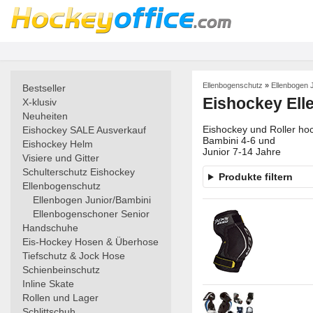
Ellenbogenschutz
»
Ellenbogen 
Bestseller
Eishockey Ell
X-klusiv
Neuheiten
Eishockey und Roller ho
Eishockey SALE Ausverkauf
Bambini 4-6 und
Eishockey Helm
Junior 7-14 Jahre
Visiere und Gitter
Schulterschutz Eishockey
Produkte filtern
Ellenbogenschutz
Ellenbogen Junior/Bambini
Ellenbogenschoner Senior
Handschuhe
Eis-Hockey Hosen & Überhose
Tiefschutz & Jock Hose
Schienbeinschutz
Inline Skate
Rollen und Lager
Schlittschuh