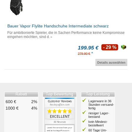
Bauer Vapor Flylite Handschuhe Intermediate schwarz
Für ambitionierte Spieler, die in Sachen Performance keine Kompromisse
eingehen möchten, sind d.
199.95 €
- 29 %
*
279.90 €
Details auswählen
Rabatt
Top Bewertung
Top Leistung
600 €
2%
Lagerware in 36
Stunden ver­sand­
1000 €
4%
fertig
riesiger Lager­
bestand
kein Mindest­
bestell­wert
60 Tage Um­