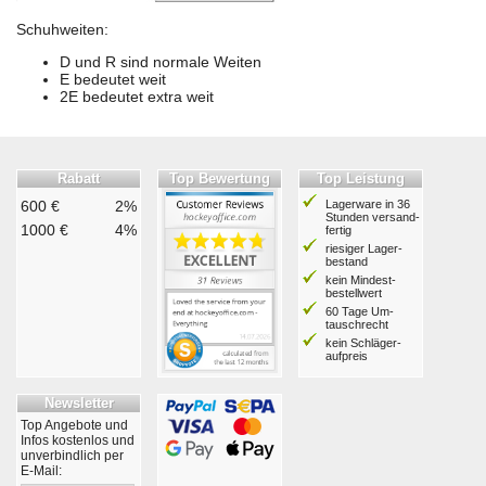
Schuhweiten:
D und R sind normale Weiten
E bedeutet weit
2E bedeutet extra weit
Rabatt
Top Bewertung
Top Leistung
600 €
2%
Lagerware in 36
Stunden ver­sand­
1000 €
4%
fertig
riesiger Lager­
bestand
kein Mindest­
bestell­wert
60 Tage Um­
tausch­recht
kein Schläger­
aufpreis
Newsletter
Top Angebote und
Infos kostenlos und
unverbindlich per
E-Mail: