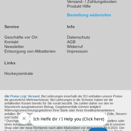
Versand- / Zahlungskosten
Produkt Hilfe
Bestellung widerrufen
Service
Info
Geschäfte vor Ort
Datenschutz
Kontakt
AGB
Newsletter
Widerruf
Entsorgung von Altbatterien
Impressum
Links
Hockeyzentrale
Alle Preise zzgl. Versand.
Bei Lieferungen innerhalb der EU enthalten unsere Preise
die gesetzliche Mehrwertsteuer. Bei Lieferungen in die Schweiz haben wir die
anfallenden Kosten bereits für Sie vorab bezahlt. Sie zahlen daher nur den im
Warenkorb ausgewiesenen Betrag. Gegebenenfalls können lediglich
Währungsumrechnungsgebühren Ihrer Bank oder Ihres Kreditkartenanbieters
anfallen. Bei Lieferungen in andere Nicht-EU-Länder können zusätzliche Zölle, Steuern
und Gebühren entstehen.
* Durchgestrichene Preise sind die empfohlenen Verkaufspreise des Herstellers oder
eines europäischen Händlers zum Zeitpunkt der Aufnahme des Produktes in unseren
Shop oder der neue Richtpreis nach alten Maßstäben vor dem ersten 30.4.2023. Der