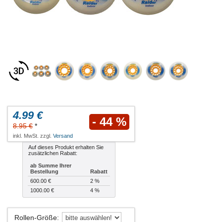
4.99 €
- 44 %
8.95 €
*
inkl. MwSt. zzgl.
Versand
Auf dieses Produkt erhalten Sie
zusätzlichen Rabatt:
ab Summe Ihrer
Bestellung
Rabatt
600.00 €
2 %
1000.00 €
4 %
Rollen-Größe
: