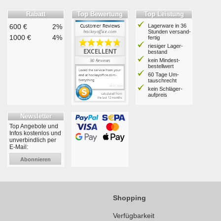
Rabatt
Top Bewertung
Top Leistung
600 €
2%
Lagerware in 36
Stunden ver­sand­
1000 €
4%
fertig
riesiger Lager­
bestand
kein Mindest­
bestell­wert
60 Tage Um­
tausch­recht
kein Schläger­
aufpreis
Newsletter
Top Angebote und
Infos kostenlos und
unverbindlich per
E-Mail:
Abonnieren
Shopping
Verfügbarkeit