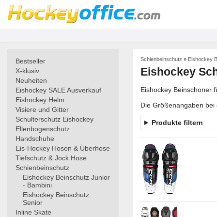
Schienbeinschutz
»
Eishockey B
Bestseller
Eishockey Sch
X-klusiv
Neuheiten
Eishockey Beinschoner fü
Eishockey SALE Ausverkauf
Eishockey Helm
Die Größenangaben bei d
Visiere und Gitter
Schulterschutz Eishockey
Produkte filtern
Ellenbogenschutz
Handschuhe
Eis-Hockey Hosen & Überhose
Tiefschutz & Jock Hose
Schienbeinschutz
Eishockey Beinschutz Junior
- Bambini
Eishockey Beinschutz
Senior
Inline Skate