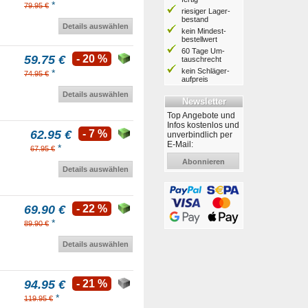
*
79.95 €
riesiger Lager­
bestand
Details auswählen
kein Mindest­
bestell­wert
60 Tage Um­
59.75 €
- 20 %
tausch­recht
kein Schläger­
*
74.95 €
aufpreis
Details auswählen
Newsletter
Top Angebote und
Infos kostenlos und
62.95 €
- 7 %
unverbindlich per
E-Mail:
*
67.95 €
Abonnieren
Details auswählen
69.90 €
- 22 %
*
89.90 €
Details auswählen
94.95 €
- 21 %
*
119.95 €