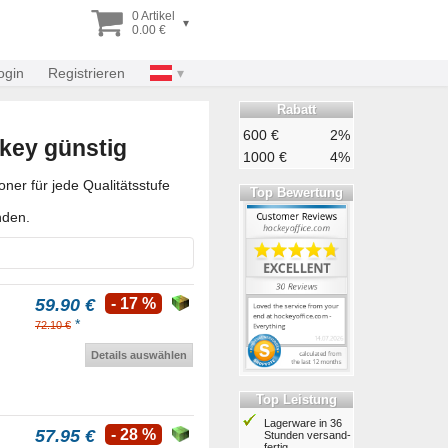
0 Artikel
▾
0.00 €
ogin
Registrieren
Rabatt
600 €
2%
key günstig
1000 €
4%
er für jede Qualitätsstufe
Top Bewertung
nden.
59.90 €
- 17 %
*
72.10 €
Details auswählen
Top Leistung
Lagerware in 36
57.95 €
- 28 %
Stunden ver­sand­
fertig