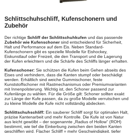
Schlittschuhschliff, Kufenschonern und
Zubehör
Der richtige
Schliff der Schlittschuhkufen
und das passende
Zubehör wie Kufenschoner
sind entscheidend für Sicherheit,
Halt und Performance auf dem Eis. Neben Standard-
Kufenschonern gibt es spezielle Modelle für Eishockey,
Eiskunstlauf oder Freizeit, die den Transport und die Lagerung
der Kufen erleichtern und die Schärfe des Schliffs länger erhalten.
Kufenschoner:
Sie schützen die Kufen beim Gehen abseits des
Eises und verhindern, dass die Kanten stumpf oder beschädigt
werden. Erhältlich sind weiche Gummischoner, feste
Kunststoffschoner mit Rastmechanismus oder Premiumvarianten
mit Innenpolsterung. Wichtig ist, den Schoner passend zur
Kufenlänge zu wählen. Für die Größe gilt: Schoner sollten exakt
zur Länge der Kufe passen, da zu große Modelle verrutschen und
zu kleine Modelle die Kufe nicht vollständig abdecken.
Schlittschuhschliff:
Ein sauberer Schliff sorgt für optimalen Halt,
präzise Kantenarbeit und mehr Kontrolle. Die Kufe ist von Natur
aus leicht gewölbt – der sogenannte „Radius of Hollow“ (ROH)
bestimmt, wie tief die Einkerbung zwischen den beiden Kanten
geschliffen wird. Flacher Schliff = mehr Geschwindigkeit, tiefer