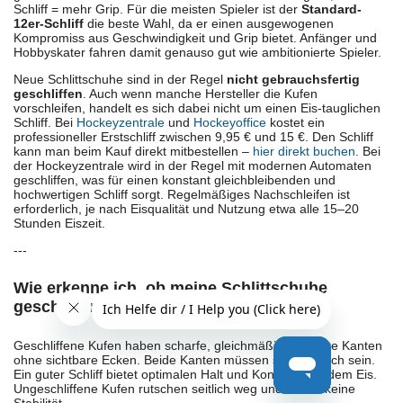
Schliff = mehr Grip. Für die meisten Spieler ist der
Standard-
12er-Schliff
die beste Wahl, da er einen ausgewogenen
Kompromiss aus Geschwindigkeit und Grip bietet. Anfänger und
Hobbyskater fahren damit genauso gut wie ambitionierte Spieler.
Neue Schlittschuhe sind in der Regel
nicht gebrauchsfertig
geschliffen
. Auch wenn manche Hersteller die Kufen
vorschleifen, handelt es sich dabei nicht um einen Eis-tauglichen
Schliff. Bei
Hockeyzentrale
und
Hockeyoffice
kostet ein
professioneller Erstschliff zwischen 9,95 € und 15 €. Den Schliff
kann man beim Kauf direkt mitbestellen –
hier direkt buchen
. Bei
der Hockeyzentrale wird in der Regel mit modernen Automaten
geschliffen, was für einen konstant gleichbleibenden und
hochwertigen Schliff sorgt. Regelmäßiges Nachschleifen ist
erforderlich, je nach Eisqualität und Nutzung etwa alle 15–20
Stunden Eiszeit.
---
Wie erkenne ich, ob meine Schlittschuhe
geschliffen sind?
Geschliffene Kufen haben scharfe, gleichmäßig gewölbte Kanten
ohne sichtbare Ecken. Beide Kanten müssen symmetrisch sein.
Ein guter Schliff bietet optimalen Halt und Kontrolle auf dem Eis.
Ungeschliffene Kufen rutschen seitlich weg und bieten keine
Stabilität.