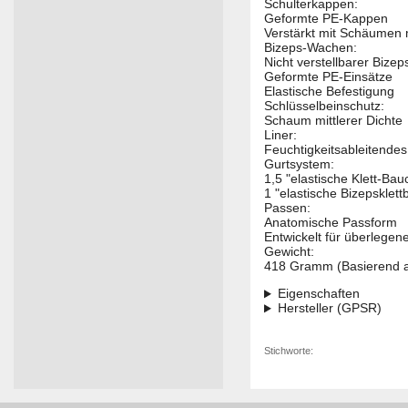
Schulterkappen:
Geformte PE-Kappen
Verstärkt mit Schäumen m
Bizeps-Wachen:
Nicht verstellbarer Bizep
Geformte PE-Einsätze
Elastische Befestigung
Schlüsselbeinschutz:
Schaum mittlerer Dichte
Liner:
Feuchtigkeitsableitende
Gurtsystem:
1,5 "elastische Klett-Bau
1 "elastische Bizepsklet
Passen:
Anatomische Passform
Entwickelt für überlegen
Gewicht:
418 Gramm (Basierend au
Eigenschaften
Hersteller (GPSR)
Stichworte: