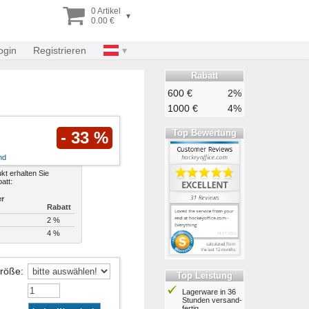
0 Artikel
▾
0.00 €
ogin
Registrieren
Rabatt
600 €
2%
1000 €
4%
Top Bewertung
- 33 %
nd
kt erhalten Sie
att:
er
Rabatt
2 %
4 %
Größe
:
Top Leistung
Lagerware in 36
Stunden ver­sand­
fertig