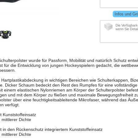
Infos und Gr
Die Verfügbarke
wenn Sie Detai
chulterpolster wurde für Passform, Mobilität und natürlich Schutz entwi
t für die Entwicklung von jungen Hockeyspielern gedacht, die wettbew
bessern.
 Hartplastikabdeckung in wichtigen Bereichen wie Schulterkappen, Biz
le. Dicker Schaum bedeckt den Rest des Rumpfes für eine vollständig
t einem elastischen Nylonriemen am Körper der Schulterpolster befest
egen und mit dem Körper zu fließen und maximale Bewegungsfreiheit zu
olster über eine feuchtigkeitsableitende Mikrofaser, während das Äuß
en verfügt.
it Kunststoffeinsatz
mittlerer Dichte
it in den Rückenschutz integriertem Kunststoffeinsatz
mittlerer Dichte