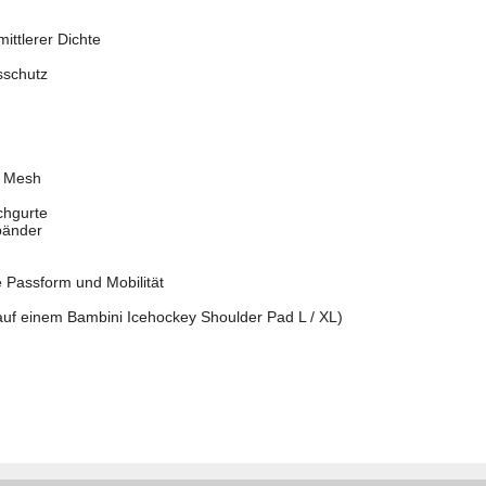
ittlerer Dichte
sschutz
s Mesh
chgurte
tbänder
e Passform und Mobilität
f einem Bambini Icehockey Shoulder Pad L / XL)