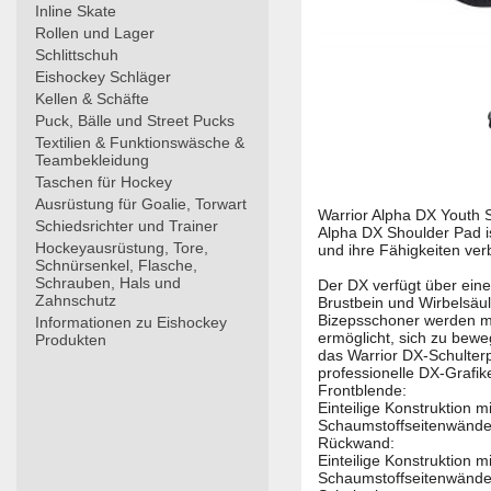
Inline Skate
Rollen und Lager
Schlittschuh
Eishockey Schläger
Kellen & Schäfte
Puck, Bälle und Street Pucks
Textilien & Funktionswäsche &
Teambekleidung
Taschen für Hockey
Ausrüstung für Goalie, Torwart
Warrior Alpha DX Youth S
Schiedsrichter und Trainer
Alpha DX Shoulder Pad is
Hockeyausrüstung, Tore,
und ihre Fähigkeiten ver
Schnürsenkel, Flasche,
Schrauben, Hals und
Der DX verfügt über eine
Zahnschutz
Brustbein und Wirbelsäu
Bizepsschoner werden mi
Informationen zu Eishockey
ermöglicht, sich zu bew
Produkten
das Warrior DX-Schulterp
professionelle DX-Grafik
Frontblende:
Einteilige Konstruktion m
Schaumstoffseitenwände 
Rückwand:
Einteilige Konstruktion m
Schaumstoffseitenwände 