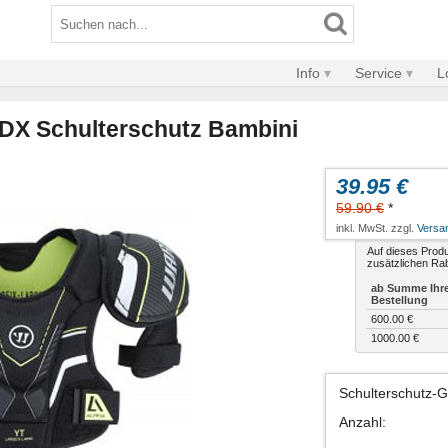
Info
Service
L
 DX Schulterschutz Bambini
39.95 €
59.90 €
*
inkl. MwSt. zzgl.
Versa
Auf dieses Produ
zusätzlichen Rab
ab Summe Ihr
Bestellung
600.00 €
1000.00 €
Schulterschutz-
Anzahl
: