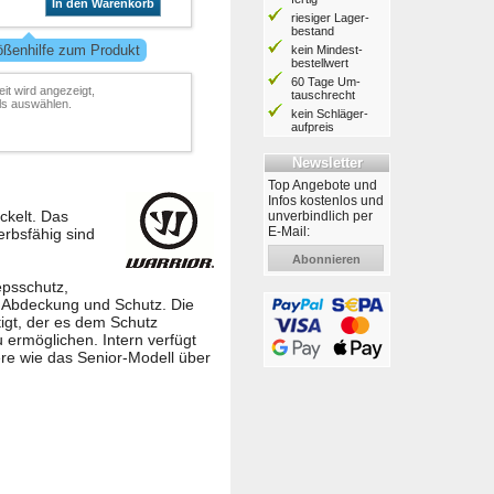
In den Warenkorb
riesiger Lager­
bestand
ößenhilfe zum Produkt
kein Mindest­
bestell­wert
60 Tage Um­
it wird angezeigt,
tausch­recht
ls auswählen.
kein Schläger­
aufpreis
Newsletter
Top Angebote und
Infos kostenlos und
ckelt. Das
unverbindlich per
E-Mail:
erbsfähig sind
Abonnieren
epsschutz,
e Abdeckung und Schutz. Die
igt, der es dem Schutz
 ermöglichen. Intern verfügt
ere wie das Senior-Modell über