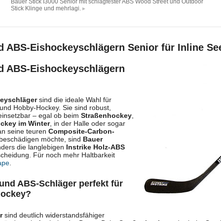
Bauer Stick I3000 Senior mit schlagfester ABS Wood Street und Outdoor
Stick Klinge und mehrlagi.
 ABS-Eishockeyschlägern Senior für Inline See
nd ABS-Eishockeyschlägern
eyschläger
sind die ideale Wahl für
r und Hobby-Hockey. Sie sind robust,
 einsetzbar – egal ob beim
Straßenhockey
,
ckey im Winter
, in der Halle oder sogar
an seine teuren
Composite-Carbon-
beschädigen möchte, sind
Bauer
ders die langlebigen
Instrike Holz-ABS
scheidung. Für noch mehr Haltbarkeit
ape
.
und ABS-Schläger perfekt für
hockey?
r
sind deutlich widerstandsfähiger