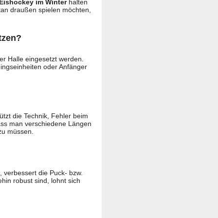
Eishockey im Winter
halten
ntan draußen spielen möchten,
tzen?
er Halle eingesetzt werden.
iningseinheiten oder Anfänger
ützt die Technik, Fehler beim
ass man verschiedene Längen
 zu müssen.
, verbessert die Puck- bzw.
ehin robust sind, lohnt sich