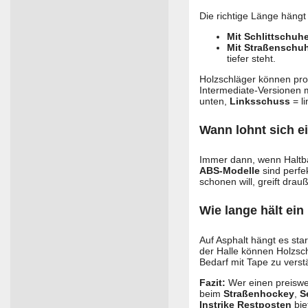
Die richtige Länge häng
Mit Schlittschuhe
Mit Straßenschuh
tiefer steht.
Holzschläger können prob
Intermediate-Versionen m
unten,
Linksschuss
= li
Wann lohnt sich e
Immer dann, wenn Haltba
ABS-Modelle
sind perfe
schonen will, greift dra
Wie lange hält ei
Auf Asphalt hängt es star
der Halle können Holzsch
Bedarf mit Tape zu verst
Fazit:
Wer einen preiswer
beim
Straßenhockey
,
S
Instrike Restposten
bie