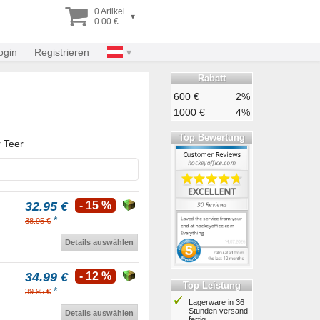
0 Artikel
▾
0.00 €
ogin
Registrieren
Rabatt
600 €
2%
1000 €
4%
Top Bewertung
r Teer
32.95 €
- 15 %
*
38.95 €
Details auswählen
34.99 €
- 12 %
Top Leistung
*
39.95 €
Lagerware in 36
Stunden ver­sand­
Details auswählen
fertig