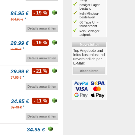
riesiger Lager­
bestand
84.95 €
- 19 %
kein Mindest­
bestell­wert
*
104.95 €
60 Tage Um­
tausch­recht
Details auswählen
kein Schläger­
aufpreis
28.99 €
- 19 %
Newsletter
*
35.95 €
Top Angebote und
Infos kostenlos und
Details auswählen
unverbindlich per
E-Mail:
29.99 €
- 21 %
Abonnieren
*
37.95 €
Details auswählen
34.95 €
- 11 %
*
39.49 €
Details auswählen
34.95 €