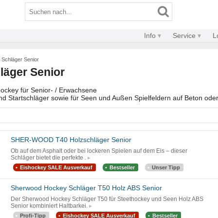
Info
Service
L
 Schläger Senior
läger Senior
Hockey für Senior- / Erwachsene
nd Startschläger sowie für Seen und Außen Spielfeldern auf Beton ode
SHER-WOOD T40 Holzschläger Senior
Ob auf dem Asphalt oder bei lockeren Spielen auf dem Eis – dieser
Schläger bietet die perfekte .
Eishockey SALE Ausverkauf
Bestseller
Unser Tipp
Sherwood Hockey Schläger T50 Holz ABS Senior
Der Sherwood Hockey Schläger T50 für Steethockey und Seen Holz ABS
Senior kombiniert Haltbarkei.
Profi-Tipp
Eishockey SALE Ausverkauf
Bestseller