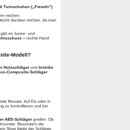
it Turnschuhen („Fieseln“)
.
nn reichen.
leicht darüber reichen, da man
gibt es Junior- und
chtsschuss
= rechte Hand
site-Modell?
r Holzschläger
und
Instrike
bon-Composite-Schläger
iele Monate. Auf Eis oder in
g zu kontrollieren und bei
der ABS-Schläger
greifen. Ob
llrounder. Besonders die
m Shop bleibt der Schläger