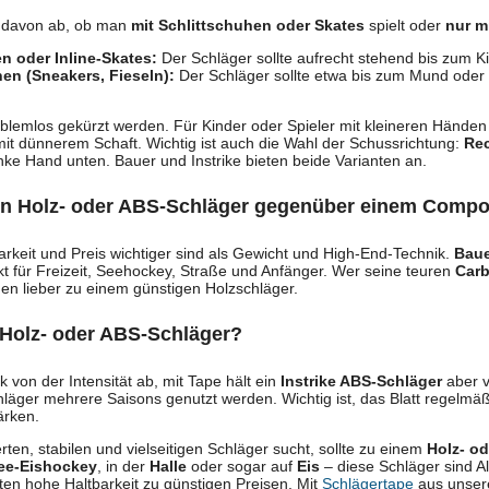
t davon ab, ob man
mit Schlittschuhen oder Skates
spielt oder
nur m
n oder Inline-Skates:
Der Schläger sollte aufrecht stehend bis zum Ki
en (Sneakers, Fieseln):
Der Schläger sollte etwa bis zum Mund oder 
lemlos gekürzt werden. Für Kinder oder Spieler mit kleineren Händen 
it dünnerem Schaft. Wichtig ist auch die Wahl der Schussrichtung:
Re
nke Hand unten. Bauer und Instrike bieten beide Varianten an.
in Holz- oder ABS-Schläger gegenüber einem Compo
rkeit und Preis wichtiger sind als Gewicht und High-End-Technik.
Baue
kt für Freizeit, Seehockey, Straße und Anfänger. Wer seine teuren
Car
ußen lieber zu einem günstigen Holzschläger.
n Holz- oder ABS-Schläger?
k von der Intensität ab, mit Tape hält ein
Instrike ABS-Schläger
aber v
läger mehrere Saisons genutzt werden. Wichtig ist, das Blatt regelmäßi
ärken.
ten, stabilen und vielseitigen Schläger sucht, sollte zu einem
Holz- o
ee-Eishockey
, in der
Halle
oder sogar auf
Eis
– diese Schläger sind A
ten hohe Haltbarkeit zu günstigen Preisen. Mit
Schlägertape
aus unsere