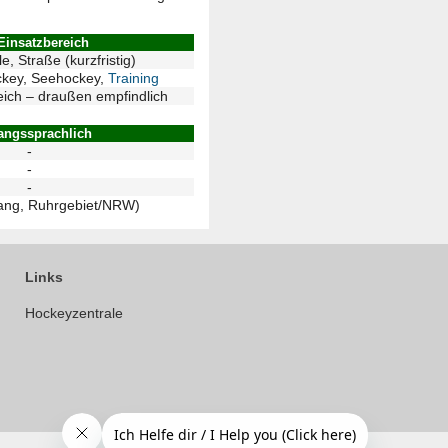
Einsatzbereich
le, Straße (kurzfristig)
key, Seehockey,
Training
reich – draußen empfindlich
ngssprachlich
-
-
-
lang, Ruhrgebiet/NRW)
Links
Hockeyzentrale