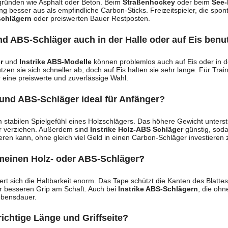
gründen wie Asphalt oder Beton. Beim
Straßenhockey
oder beim
See-
g besser aus als empfindliche Carbon-Sticks. Freizeitspieler, die spo
schlägern
oder preiswerten Bauer Restposten.
d ABS-Schläger auch in der Halle oder auf Eis benu
r
und
Instrike ABS-Modelle
können problemlos auch auf Eis oder in d
tzen sie sich schneller ab, doch auf Eis halten sie sehr lange. Für Tra
r eine preiswerte und zuverlässige Wahl.
und ABS-Schläger ideal für Anfänger?
m stabilen Spielgefühl eines Holzschlägers. Das höhere Gewicht unterst
r verziehen. Außerdem sind
Instrike Holz-ABS Schläger
günstig, sod
ren kann, ohne gleich viel Geld in einen Carbon-Schläger investieren
meinen Holz- oder ABS-Schläger?
rt sich die Haltbarkeit enorm. Das Tape schützt die Kanten des Blattes
für besseren Grip am Schaft. Auch bei
Instrike ABS-Schlägern
, die ohn
ebensdauer.
richtige Länge und Griffseite?