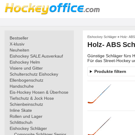
Eishockey Schläger
»
Holz- ABS
Bestseller
Holz- ABS Sch
X-klusiv
Neuheiten
Günstige Schläger fürs 
Eishockey SALE Ausverkauf
Für das Street-Hockey u
Eishockey Helm
Visiere und Gitter
Produkte filtern
Schulterschutz Eishockey
Ellenbogenschutz
Handschuhe
Eis-Hockey Hosen & Überhose
Tiefschutz & Jock Hose
Schienbeinschutz
Inline Skate
Rollen und Lager
Schlittschuh
Eishockey Schläger
Composite Schläger Senior