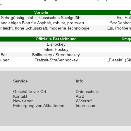
.
Vorteile
Sehr günstig, stabil, klassisches Spielgefühl
Eis, Hal
anglebiges Blatt für Asphalt, robust, preiswert
Straßenhoc
r leicht, hohe Schusskraft, moderne Technologie
Eis, Profibe
Offizielle Bezeichnung
Umga
Eishockey
Inline Hockey
 Ball
Ballhockey / Streethockey
huhen
Freizeit-Straßenhockey
„Fieseln“ (S
Service
Info
Geschäfte vor Ort
Datenschutz
n
Kontakt
AGB
Newsletter
Widerruf
Entsorgung von Altbatterien
Impressum