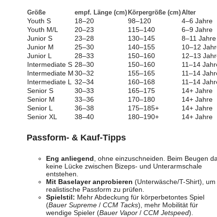
Größe
empf. Länge (cm)
Körpergröße (cm)
Alter
Youth S
18–20
98–120
4–6 Jahre
Youth M/L
20–23
115–140
6–9 Jahre
Junior S
23–28
130–145
8–11 Jahre
Junior M
25–30
140–155
10–12 Jahr
Junior L
28–33
150–160
12–13 Jahr
Intermediate S
28–30
150–160
11–14 Jahr
Intermediate M
30–32
155–165
11–14 Jahr
Intermediate L
32–34
160–168
11–14 Jahr
Senior S
30–33
165–175
14+ Jahre
Senior M
33–36
170–180
14+ Jahre
Senior L
36–38
175–185+
14+ Jahre
Senior XL
38–40
180–190+
14+ Jahre
Passform- & Kauf-Tipps
Eng anliegend
, ohne einzuschneiden. Beim Beugen da
keine Lücke zwischen Bizeps- und Unterarmschale
entstehen.
Mit Baselayer anprobieren
(Unterwäsche/T-Shirt), um
realistische Passform zu prüfen.
Spielstil:
Mehr Abdeckung für körperbetontes Spiel
(
Bauer Supreme
/
CCM Tacks
), mehr Mobilität für
wendige Spieler (
Bauer Vapor
/
CCM Jetspeed
).