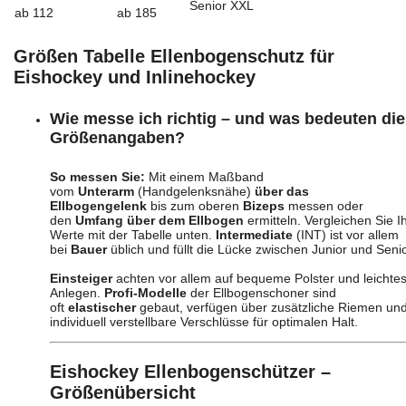
Senior XXL
ab 112
ab 185
Größen Tabelle Ellenbogenschutz für
Eishockey und Inlinehockey
Wie messe ich richtig – und was bedeuten die
Größenangaben?
So messen Sie:
Mit einem Maßband
vom
Unterarm
(Handgelenksnähe)
über das
Ellbogengelenk
bis zum oberen
Bizeps
messen oder
den
Umfang über dem Ellbogen
ermitteln. Vergleichen Sie I
Werte mit der Tabelle unten.
Intermediate
(INT) ist vor allem
bei
Bauer
üblich und füllt die Lücke zwischen Junior und Senio
Einsteiger
achten vor allem auf bequeme Polster und leichte
Anlegen.
Profi-Modelle
der Ellbogenschoner sind
oft
elastischer
gebaut, verfügen über zusätzliche Riemen un
individuell verstellbare Verschlüsse für optimalen Halt.
Eishockey Ellenbogenschützer –
Größenübersicht