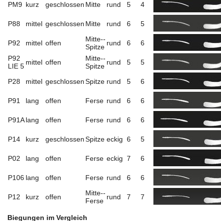
PM9
kurz
geschlossen
Mitte
rund
5
4
P88
mittel
geschlossen
Mitte
rund
6
5
Mitte-­
P92
mittel
offen
rund
6
6
Spitze
P92
Mitte-­
mittel
offen
rund
5
5
LIE 5
Spitze
P28
mittel
geschlossen
Spitze
rund
5
6
P91
lang
offen
Ferse
rund
6
6
P91A
lang
offen
Ferse
rund
6
6
P14
kurz
geschlossen
Spitze
eckig
6
5
P02
lang
offen
Ferse
eckig
7
6
P106
lang
offen
Ferse
rund
6
6
Mitte-­
P12
kurz
offen
rund
7
7
Ferse
Biegungen im Vergleich