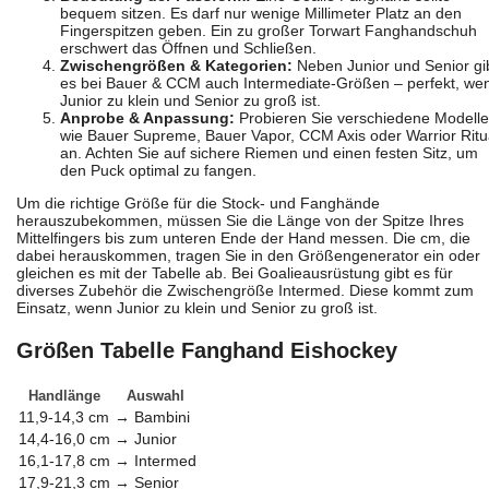
bequem sitzen. Es darf nur wenige Millimeter Platz an den
Fingerspitzen geben. Ein zu großer Torwart Fanghandschuh
erschwert das Öffnen und Schließen.
Zwischengrößen & Kategorien:
Neben Junior und Senior gi
es bei Bauer & CCM auch Intermediate-Größen – perfekt, we
Junior zu klein und Senior zu groß ist.
Anprobe & Anpassung:
Probieren Sie verschiedene Modelle
wie Bauer Supreme, Bauer Vapor, CCM Axis oder Warrior Ritu
an. Achten Sie auf sichere Riemen und einen festen Sitz, um
den Puck optimal zu fangen.
Um die richtige Größe für die Stock- und Fanghände
herauszubekommen, müssen Sie die Länge von der Spitze Ihres
Mittelfingers bis zum unteren Ende der Hand messen. Die cm, die
dabei herauskommen, tragen Sie in den Größengenerator ein oder
gleichen es mit der Tabelle ab. Bei Goalieausrüstung gibt es für
diverses Zubehör die Zwischengröße Intermed. Diese kommt zum
Einsatz, wenn Junior zu klein und Senior zu groß ist.
Größen Tabelle Fanghand Eishockey
Handlänge
Auswahl
11,9-14,3 cm
→
Bambini
14,4-16,0 cm
→
Junior
16,1-17,8 cm
→
Intermed
17,9-21,3 cm
→
Senior