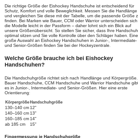
Die richtige Größe der Eishockey Handschuhe ist entscheidend für
Schutz, Komfort und volle Beweglichkeit. Messen Sie die Handlänge
und vergleichen Sie diese mit der Tabelle, um die passende Größe 
finden. Bei Marken wie Bauer, CCM oder Warrior unterscheiden sich
die Modelle leicht in der Passform – daher lohnt sich ein Blick auf
unsere Größenübersicht. So stellen Sie sicher, dass Ihre Handschu
optimal sitzen und Sie volle Kontrolle über den Schläger haben. Eine
große Auswahl an Eishockey Handschuhen in Junior-, Intermediate-
und Senior-Größen finden Sie bei der Hockeyzentrale.
Welche Größe brauche ich bei Eishockey
Handschuhen?
Die Handschuhgröße richtet sich nach Handlänge und Körpergröße.
Bauer Handschuhe, CCM Handschuhe und Warrior Handschuhe gib
es in Junior-, Intermediate- und Senior-Größen. Hier eine erste
Orientierung:
Körpergröße
Handschuhgröße
130–140 cm
12"
140–160 cm
13"
160–185 cm
14"
ab 185 cm
15"
Fingermessung je Handschuhgröße