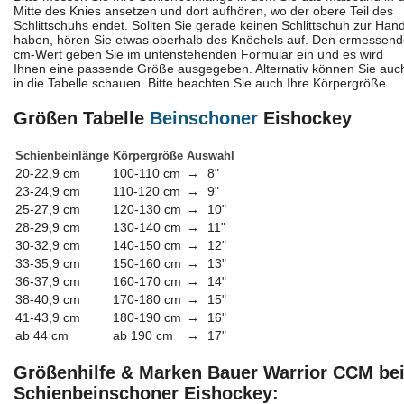
Mitte des Knies ansetzen und dort aufhören, wo der obere Teil des
Schlittschuhs endet. Sollten Sie gerade keinen Schlittschuh zur Han
haben, hören Sie etwas oberhalb des Knöchels auf. Den ermessen
cm-Wert geben Sie im untenstehenden Formular ein und es wird
Ihnen eine passende Größe ausgegeben. Alternativ können Sie auc
in die Tabelle schauen. Bitte beachten Sie auch Ihre Körpergröße.
Größen Tabelle
Beinschoner
Eishockey
Schienbeinlänge
Körpergröße
Auswahl
20-22,9 cm
100-110 cm
→
8"
23-24,9 cm
110-120 cm
→
9"
25-27,9 cm
120-130 cm
→
10"
28-29,9 cm
130-140 cm
→
11"
30-32,9 cm
140-150 cm
→
12"
33-35,9 cm
150-160 cm
→
13"
36-37,9 cm
160-170 cm
→
14"
38-40,9 cm
170-180 cm
→
15"
41-43,9 cm
180-190 cm
→
16"
ab 44 cm
ab 190 cm
→
17"
Größenhilfe & Marken Bauer Warrior CCM be
Schienbeinschoner Eishockey: