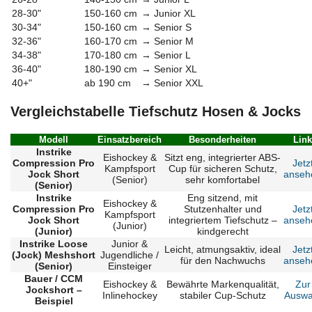
28-30"
150-160 cm
→
Junior XL
30-34"
150-160 cm
→
Senior S
32-36"
160-170 cm
→
Senior M
34-38"
170-180 cm
→
Senior L
36-40"
180-190 cm
→
Senior XL
40+"
ab 190 cm
→
Senior XXL
Vergleichstabelle Tiefschutz Hosen & Jocks
Modell
Einsatzbereich
Besonderheiten
Link
Instrike
Eishockey &
Sitzt eng, integrierter ABS-
Compression Pro
Jetz
Kampfsport
Cup für sicheren Schutz,
Jock Short
anseh
(Senior)
sehr komfortabel
(Senior)
Instrike
Eng sitzend, mit
Eishockey &
Compression Pro
Stutzenhalter und
Jetz
Kampfsport
Jock Short
integriertem Tiefschutz –
anseh
(Junior)
(Junior)
kindgerecht
Instrike Loose
Junior &
Leicht, atmungsaktiv, ideal
Jetz
(Jock) Meshshort
Jugendliche /
für den Nachwuchs
anseh
(Senior)
Einsteiger
Bauer / CCM
Eishockey &
Bewährte Markenqualität,
Zur
Jockshort –
Inlinehockey
stabiler Cup-Schutz
Auswa
Beispiel