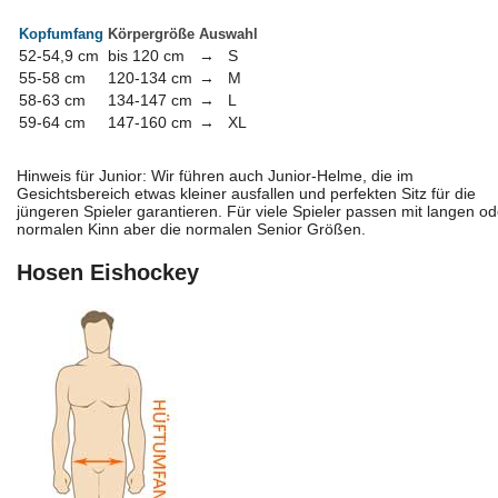
Kopfumfang
Körpergröße
Auswahl
52-54,9 cm
bis 120 cm
→
S
55-58 cm
120-134 cm
→
M
58-63 cm
134-147 cm
→
L
59-64 cm
147-160 cm
→
XL
Hinweis für Junior: Wir führen auch Junior-Helme, die im
Gesichtsbereich etwas kleiner ausfallen und perfekten Sitz für die
jüngeren Spieler garantieren. Für viele Spieler passen mit langen od
normalen Kinn aber die normalen Senior Größen.
Hosen Eishockey