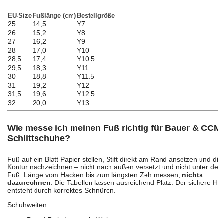
EU-Size
Fußlänge (cm)
Bestellgröße
25
14,5
Y7
26
15,2
Y8
27
16,2
Y9
28
17,0
Y10
28,5
17,4
Y10.5
29,5
18,3
Y11
30
18,8
Y11.5
31
19,2
Y12
31,5
19,6
Y12.5
32
20,0
Y13
Wie messe ich meinen Fuß richtig für Bauer & CC
Schlittschuhe?
Fuß auf ein Blatt Papier stellen, Stift direkt am Rand ansetzen und d
Kontur nachzeichnen – nicht nach außen versetzt und nicht unter d
Fuß. Länge vom Hacken bis zum längsten Zeh messen,
nichts
dazurechnen
. Die Tabellen lassen ausreichend Platz. Der sichere H
entsteht durch korrektes Schnüren.
Schuhweiten: