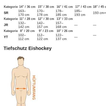
Kategorie
14" / 36 cm
15" / 38 cm
16" / 41 cm
17" / 43 cm
18" / 45
163–
170–
178–
185–
SR
193 cm+
170 cm
178 cm
185 cm
193 cm
Kategorie
11" / 28 cm
12" / 30 cm
13" / 33 cm
132–
142–
157–
JR
—
—
142 cm
157 cm
168 cm
Kategorie
8" / 20 cm
9" / 23 cm
10" / 26 cm
102–
112–
122–
—
YT
—
112 cm
122 cm
137 cm
Tiefschutz Eishockey