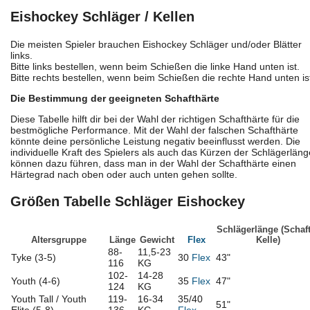
Eishockey Schläger / Kellen
Die meisten Spieler brauchen Eishockey Schläger und/oder Blätter
links.
Bitte links bestellen, wenn beim Schießen die linke Hand unten ist.
Bitte rechts bestellen, wenn beim Schießen die rechte Hand unten is
Die Bestimmung der geeigneten Schafthärte
Diese Tabelle hilft dir bei der Wahl der richtigen Schafthärte für die
bestmögliche Performance. Mit der Wahl der falschen Schafthärte
könnte deine persönliche Leistung negativ beeinflusst werden. Die
individuelle Kraft des Spielers als auch das Kürzen der Schlägerläng
können dazu führen, dass man in der Wahl der Schafthärte einen
Härtegrad nach oben oder auch unten gehen sollte.
Größen Tabelle Schläger Eishockey
Schlägerlänge (Schaf
Altersgruppe
Länge
Gewicht
Flex
Kelle)
88-
11,5-23
Tyke (3-5)
30
Flex
43"
116
KG
102-
14-28
Youth (4-6)
35
Flex
47"
124
KG
Youth Tall / Youth
119-
16-34
35/40
51"
Elite (5-8)
136
KG
Flex