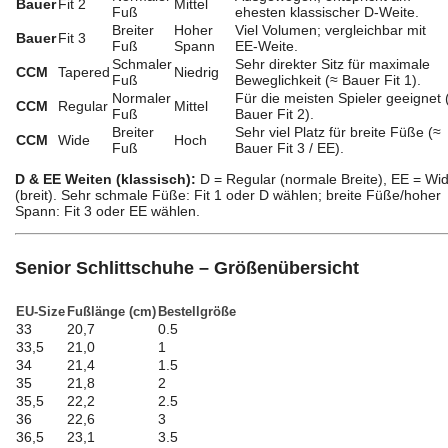
Bauer
Fit 2
Mittel
Fuß
ehesten klassischer D‑Weite.
Breiter
Hoher
Viel Volumen; vergleichbar mit
Bauer
Fit 3
Fuß
Spann
EE‑Weite.
Schmaler
Sehr direkter Sitz für maximale
CCM
Tapered
Niedrig
Fuß
Beweglichkeit (≈ Bauer Fit 1).
Normaler
Für die meisten Spieler geeignet 
CCM
Regular
Mittel
Fuß
Bauer Fit 2).
Breiter
Sehr viel Platz für breite Füße (≈
CCM
Wide
Hoch
Fuß
Bauer Fit 3 / EE).
D & EE Weiten (klassisch):
D = Regular (normale Breite), EE = Wi
(breit). Sehr schmale Füße: Fit 1 oder D wählen; breite Füße/hoher
Spann: Fit 3 oder EE wählen.
Senior Schlittschuhe – Größenübersicht
EU-Size
Fußlänge (cm)
Bestellgröße
33
20,7
0.5
33,5
21,0
1
34
21,4
1.5
35
21,8
2
35,5
22,2
2.5
36
22,6
3
36,5
23,1
3.5