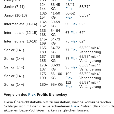
124-
36-45
45/47
Junior (7-11)
55/57"
144
KG
Flex
132-
41-50
50-52
Junior (10-13)
55/57"
154
KG
Flex
132-
50-59
Intermediate (11-14)
60
Flex
62"
162
KG
136-
54-64
Intermediate (12-15)
67
Flex
62"
168
KG
145-
64-73
Intermediate (13-16)
75
Flex
62"
169
KG
165-
64-72
65/69" mit 4"
Senior (14+)
77
Flex
180
KG
Verlängerung
167-
73-86
65/69" mit 4"
Senior (14+)
87
Flex
185
KG
Verlängerung
170-
80-93
65/69" mit 4"
Senior (14+)
95
Flex
187
KG
Verlängerung
175-
86-100
102
65/69" mit 4"
Senior (14+)
190
KG
Flex
Verlängerung
112
65/69" mit 4"
Senior (14+)
180+
95+ KG
Flex
Verlängerung
Vergleich des
Flex
-Profils Eishockey
Diese Übersichtstabelle hilft zu verstehen, welche konkurrierenden
Schläger sich mit den drei verschiedenen
Flex
-Profilen (Kickpoint) d
aktuellen Bauer-Schlägermarken vergleichen lassen.