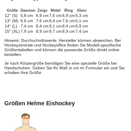
Größe
Daumen
Zeige
Mittel
Ring
Klein
12" (S)
5,8 cm
6,9 cm
7,6 cm
6,9 cm
5,3 cm
13" (M)
6,6 cm
7,6 cm
8,4 cm
7,6 cm
6,1 cm
14" (L)
7,4 cm
8,4 cm
9,1 cm
8,4 cm
6,9 cm
15" (XL)
7,9 cm
8,9 cm
9,7 cm
8,9 cm
7,4 cm
Hinweis: Durchschnittswerte, Hersteller können abweichen. Bei
Hockeyzentrale und Hockeyoffice finden Sie Modell-spezifische
Größentabellen und können die passende Größe direkt online
bestellen.
Je nach Körpergröße benötigen Sie eine spezielle Größe bei
Handschuhen. Geben Sie Ihr Maß in cm im Formular ein und Sie
erhalten Ihre Größe.
Größen Helme Eishockey