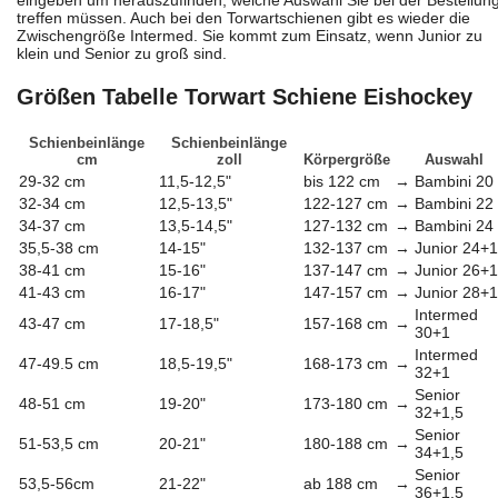
eingeben um herauszufinden, welche Auswahl Sie bei der Bestellun
treffen müssen. Auch bei den Torwartschienen gibt es wieder die
Zwischengröße Intermed. Sie kommt zum Einsatz, wenn Junior zu
klein und Senior zu groß sind.
Größen Tabelle Torwart Schiene Eishockey
Schienbeinlänge
Schienbeinlänge
cm
zoll
Körpergröße
Auswahl
29-32 cm
11,5-12,5"
bis 122 cm
→
Bambini 20
32-34 cm
12,5-13,5"
122-127 cm
→
Bambini 22
34-37 cm
13,5-14,5"
127-132 cm
→
Bambini 24
35,5-38 cm
14-15"
132-137 cm
→
Junior 24+1
38-41 cm
15-16"
137-147 cm
→
Junior 26+1
41-43 cm
16-17"
147-157 cm
→
Junior 28+1
Intermed
43-47 cm
17-18,5"
157-168 cm
→
30+1
Intermed
47-49.5 cm
18,5-19,5"
168-173 cm
→
32+1
Senior
48-51 cm
19-20"
173-180 cm
→
32+1,5
Senior
51-53,5 cm
20-21"
180-188 cm
→
34+1,5
Senior
53,5-56cm
21-22"
ab 188 cm
→
36+1,5