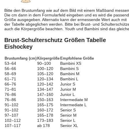
Bitte den Brustumfang wie auf dem Bild mit einem Maßband messen
Die cm dann in dem Formularfeld eingeben und es wird die passen
Größe ausgegeben. Alternativ kann der ermessende Wert auch mit
der Tabelle abgeglichen werden. Bitte bei Brust- und Schulterschütz
auch die Körpergröße beachten. Youth und Bambini sind das gleiche
Brust-Schulterschutz Größen Tabelle
Eishockey
Brustumfang (cm)
Körpergröße
Empfohlene Größe
53–64
90–100
Bambini XS
56–66
100–120
Bambini S
58–69
105–120
Bambini M
61–71
120–134
Bambini L
66–76
120–142
Junior S
71–81
134–147
Junior M
76–86
147–160
Junior L
76–86
150–163
Intermediate M
91–102
165–175
Intermediate L
91–102
160–172
Senior S
97–107
165–178
Senior M
102–112
173–183
Senior L
107–117
ab 178
Senior XL