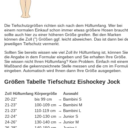
Die Tiefschutzgrößen richten sich nach dem Hüftumfang. Wer bei
einem normalen Einkauf schon immer etwas größere Hosen braucht
sollte auch hier zu einer höheren Größe greifen. Bei den Marken
können die Zoll (") Größen ggf. leicht abweichen. Das ist dann bei 
jeweiligen Tiefschutz vermerkt.
Sollten Sie bereits wissen wie viel Zoll ihr Hüftumfang ist, können Sie
die Angabe in dem Formular eingeben und Sie erhalten Ihre Größe.
Sie wissen nicht Ihren Hüftumfang? Kein Problem. Einfach mit eine
Maßband die gekennzeichnete Stelle messen und die cm im Formul
eingeben. Automatisch wird Ihnen dann Ihre Größe ausgegeben.
Größen Tabelle Tiefschutz Eishockey Jock
Zoll Hüftumfang
Körpergröße
Auswahl
20-22"
bis 99 cm
→
Bambini S
21-23"
100-109 cm
→
Bambini M
21-23"
110-119 cm
→
Bambini L
22-24"
120-130 cm
→
Junior S
24-26"
130-140 cm
→
Junior M
26-28"
140-150 cm
→
Junior L