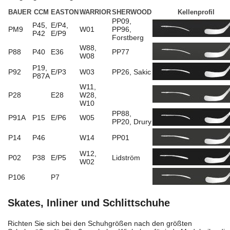
BAUER
CCM
EASTON
WARRIOR
SHERWOOD
Kellenprofil
PP09,
P45,
E/P4,
PM9
W01
PP96,
P42
E/P9
Forstberg
W88,
P88
P40
E36
PP77
W08
P19,
P92
E/P3
W03
PP26, Sakic
P87A
W11,
P28
E28
W28,
W10
PP88,
P91A
P15
E/P6
W05
PP20, Drury
P14
P46
W14
PP01
W12,
P02
P38
E/P5
Lidström
W02
P106
P7
Skates, Inliner und Schlittschuhe
Richten Sie sich bei den Schuhgrößen nach den größten