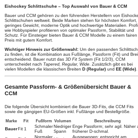
Eishockey Schlittschuhe – Top Auswahl von Bauer & CCM
Bauer und CCM gehören zu den führenden Herstellern von Eishock
Schlittschuhen weltweit. Beide Marken stehen für höchsten Komfort,
geringes Gewicht, moderne Optik und hochwertige Materialien. Profi
wie Hobbyspieler profitieren von optimaler Passform, Stabilität und
Schutz. Für Einsteiger bieten Bauer & CCM Modelle zu einem fairen
Preis mit gutem Komfort.
Wichtiger Hinweis zur Größenwahl:
Um den passenden Schlittsc
zu finden, ist die Kombination aus Fußlänge, Passform (Fit) und Brei
entscheidend. Bauer nutzt das
3D Fit System
(Fit 1/2/3), CCM
unterscheidet nach
Tapered, Regular, Wide
. Zusätzlich gibt es bei
vielen Modellen die klassischen Breiten
D (Regular)
und
EE (Wide)
.
Gesamte Passform- & Größenübersicht Bauer &
CCM
Die folgende Übersicht kombiniert die Bauer 3D-Fits, die CCM Fits
sowie die gängigen EU-Größen inkl. Fußlänge und Bestellgröße.
Marke
Fit
Fußform
Volumen
Beschreibung
Schmaler
Niedriger
Enge Passform; sehr agil. Näher 
Bauer
Fit 1
Fuß
Spann
früherer D‑schmal.
Normaler
Ausgewogen; entspricht am