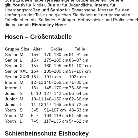
gilt:
Youth
für Kinder,
Junior
für Jugendliche,
Interm.
für
Übergangsgrößen und
Senior
für Erwachsene. Messen Sie den
Umfang an der Taille und gleichen Sie diesen mit der passenden
Tabelle oben ab. So finden Anfänger, Hobbyspieler und Profis schnel
die passende
Eishockey Hose
.
Hosen – Größentabelle
Gruppe
Size
Alter
Größe
Taille
Senior
M
15+
170–180 cm
81–91 cm
Senior
L
15+
175–185 cm
86–97 cm
Senior
XL
15+
180–195 cm
91–102 cm
Senior
XXL
15+
185–200 cm
97–107 cm
Senior
XXXL
15+
191+ cm
102+ cm
Interm.
M
12–13
140–165 cm
71–80 cm
Interm.
L
13+
145–170 cm
76–86 cm
Junior
S
8–10
127–142 cm
56–64 cm
Junior
M
10–11
140–150 cm
62–66 cm
Junior
L
11–13
147–165 cm
66–72 cm
Youth
S
3–5
91–107 cm
48–53 cm
Youth
M
5–7
104–119 cm
51–56 cm
Youth
L
7–9
117–135 cm
54–62 cm
Schienbeinschutz Eishockey