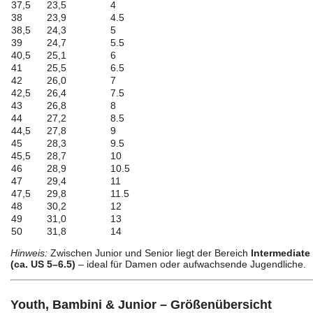
37,5
23,5
4
38
23,9
4.5
38,5
24,3
5
39
24,7
5.5
40,5
25,1
6
41
25,5
6.5
42
26,0
7
42,5
26,4
7.5
43
26,8
8
44
27,2
8.5
44,5
27,8
9
45
28,3
9.5
45,5
28,7
10
46
28,9
10.5
47
29,4
11
47,5
29,8
11.5
48
30,2
12
49
31,0
13
50
31,8
14
Hinweis:
Zwischen Junior und Senior liegt der Bereich
Intermediate
(ca. US 5–6.5)
– ideal für Damen oder aufwachsende Jugendliche.
Youth, Bambini & Junior – Größenübersicht