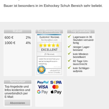
Bauer ist besonders in im Eishockey Schuh Bereich sehr beliebt.
Rabatt
Top Bewertung
Top Leistung
600 €
2%
Lagerware in 36
Stunden ver­sand­
1000 €
4%
fertig
riesiger Lager­
bestand
kein Mindest­
bestell­wert
60 Tage Um­
tausch­recht
kein Schläger­
aufpreis
Newsletter
Top Angebote und
Infos kostenlos und
unverbindlich per
E-Mail:
Abonnieren