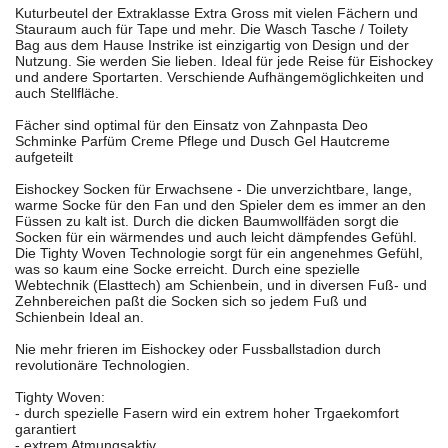
Kuturbeutel der Extraklasse Extra Gross mit vielen Fächern und
Stauraum auch für Tape und mehr. Die Wasch Tasche / Toilety
Bag aus dem Hause Instrike ist einzigartig von Design und der
Nutzung. Sie werden Sie lieben. Ideal für jede Reise für Eishockey
und andere Sportarten. Verschiende Aufhängemöglichkeiten und
auch Stellfläche.
Fächer sind optimal für den Einsatz von Zahnpasta Deo
Schminke Parfüm Creme Pflege und Dusch Gel Hautcreme
aufgeteilt
Eishockey Socken für Erwachsene - Die unverzichtbare, lange,
warme Socke für den Fan und den Spieler dem es immer an den
Füssen zu kalt ist. Durch die dicken Baumwollfäden sorgt die
Socken für ein wärmendes und auch leicht dämpfendes Gefühl.
Die Tighty Woven Technologie sorgt für ein angenehmes Gefühl,
was so kaum eine Socke erreicht. Durch eine spezielle
Webtechnik (Elasttech) am Schienbein, und in diversen Fuß- und
Zehnbereichen paßt die Socken sich so jedem Fuß und
Schienbein Ideal an.
Nie mehr frieren im Eishockey oder Fussballstadion durch
revolutionäre Technologien.
Tighty Woven:
- durch spezielle Fasern wird ein extrem hoher Trgaekomfort
garantiert
- extrem Atmungsaktiv