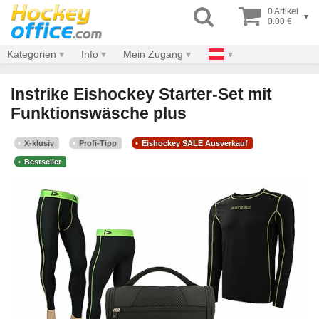
0 Artikel
▾
0.00 €
Kategorien
Info
Mein Zugang
Instrike Eishockey Starter-Set mit
Funktionswäsche plus
X-klusiv
Profi-Tipp
Eishockey SALE Ausverkauf
Bestseller