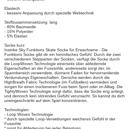
Elastech:
- bessere Anpassung durch spezielle Webtechnik
Stoffzusammensetzung: lang
- 80% Baumwolle
- 15% Polyester
- 5% Elastan
Socke kurz:
Instrike Sky Funktions Skate Socke für Erwachsene - Die
Funktions Socke gibt dir ein himmlisches Gefühl. Durch die zwei
verschiedenen Stepparten der Socken, verfügt die Socke durch
die LoopWoven Technologie einerseits über abfedernde
Eigenschaften an der Fusssohle, andereseits sorgt der, im
Spannbereich verwendete, dünnere Faden für hervorrandende
Verdunstungs Eigeneschaften. Gerüche werden durch die
HighBreath Fabric Technologie (im Fußballen) vermieden und
sorgen für einen trockeneren Fuss beim Sport oder im Alltag. Die
TightyWoven Technologie sorgt dafür, dass die Socke eng anliegt,
und dennoch kein störendes Gefühl verursacht. So kannst du dich
uneingeschränkt auf dein Spiel konzentrieren.
Technologien:
- Loop Woven Technologie
* durch spezielle Loop-Verwebungen weicheres Gefühl in der
Fussohle
* sorgt für Abfederung bei jeder Belastung