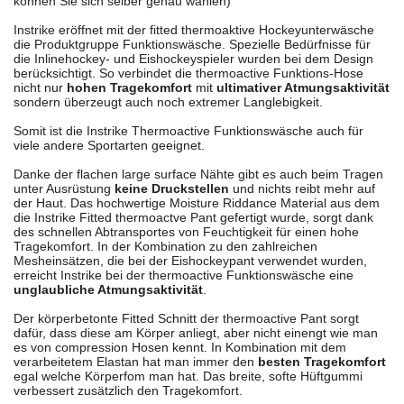
können Sie sich selber genau wählen)
Instrike eröffnet mit der fitted thermoaktive Hockeyunterwäsche
die Produktgruppe Funktionswäsche. Spezielle Bedürfnisse für
die Inlinehockey- und Eishockeyspieler wurden bei dem Design
berücksichtigt. So verbindet die thermoactive Funktions-Hose
nicht nur
hohen Tragekomfort
mit
ultimativer Atmungsaktivität
sondern überzeugt auch noch extremer Langlebigkeit.
Somit ist die Instrike Thermoactive Funktionswäsche auch für
viele andere Sportarten geeignet.
Danke der flachen large surface Nähte gibt es auch beim Tragen
unter Ausrüstung
keine Druckstellen
und nichts reibt mehr auf
der Haut. Das hochwertige Moisture Riddance Material aus dem
die Instrike Fitted thermoactve Pant gefertigt wurde, sorgt dank
des schnellen Abtransportes von Feuchtigkeit für einen hohe
Tragekomfort. In der Kombination zu den zahlreichen
Mesheinsätzen, die bei der Eishockeypant verwendet wurden,
erreicht Instrike bei der thermoactive Funktionswäsche eine
unglaubliche Atmungsaktivität
.
Der körperbetonte Fitted Schnitt der thermoactive Pant sorgt
dafür, dass diese am Körper anliegt, aber nicht einengt wie man
es von compression Hosen kennt. In Kombination mit dem
verarbeitetem Elastan hat man immer den
besten Tragekomfort
egal welche Körperfom man hat. Das breite, softe Hüftgummi
verbessert zusätzlich den Tragekomfort.