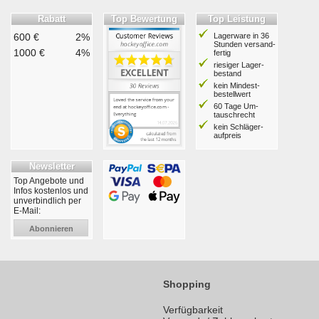
Rabatt
Top Bewertung
Top Leistung
600 €
2%
Lagerware in 36
Stunden ver­sand­
1000 €
4%
fertig
riesiger Lager­
bestand
kein Mindest­
bestell­wert
60 Tage Um­
tausch­recht
kein Schläger­
aufpreis
Newsletter
Top Angebote und
Infos kostenlos und
unverbindlich per
E-Mail:
Abonnieren
Shopping
Verfügbarkeit