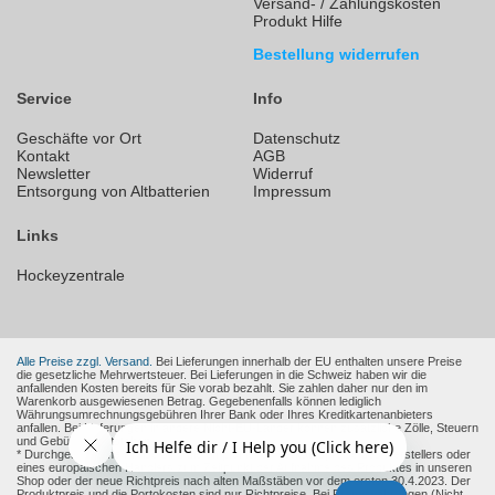
Versand- / Zahlungskosten
Produkt Hilfe
Bestellung widerrufen
Service
Info
Geschäfte vor Ort
Datenschutz
Kontakt
AGB
Newsletter
Widerruf
Entsorgung von Altbatterien
Impressum
Links
Hockeyzentrale
Alle Preise zzgl. Versand.
Bei Lieferungen innerhalb der EU enthalten unsere Preise
die gesetzliche Mehrwertsteuer. Bei Lieferungen in die Schweiz haben wir die
anfallenden Kosten bereits für Sie vorab bezahlt. Sie zahlen daher nur den im
Warenkorb ausgewiesenen Betrag. Gegebenenfalls können lediglich
Währungsumrechnungsgebühren Ihrer Bank oder Ihres Kreditkartenanbieters
anfallen. Bei Lieferungen in andere Nicht-EU-Länder können zusätzliche Zölle, Steuern
und Gebühren entstehen.
* Durchgestrichene Preise sind die empfohlenen Verkaufspreise des Herstellers oder
eines europäischen Händlers zum Zeitpunkt der Aufnahme des Produktes in unseren
Shop oder der neue Richtpreis nach alten Maßstäben vor dem ersten 30.4.2023. Der
Produktpreis und die Portokosten sind nur Richtpreise. Bei Fremdwährungen (Nicht