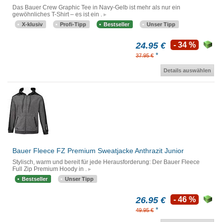
Das Bauer Crew Graphic Tee in Navy-Gelb ist mehr als nur ein
gewöhnliches T-Shirt – es ist ein .
X-klusiv
Profi-Tipp
Bestseller
Unser Tipp
24.95 €
- 34 %
*
37.95 €
Details auswählen
Bauer Fleece FZ Premium Sweatjacke Anthrazit Junior
Stylisch, warm und bereit für jede Herausforderung: Der Bauer Fleece
Full Zip Premium Hoody in .
Bestseller
Unser Tipp
26.95 €
- 46 %
*
49.95 €