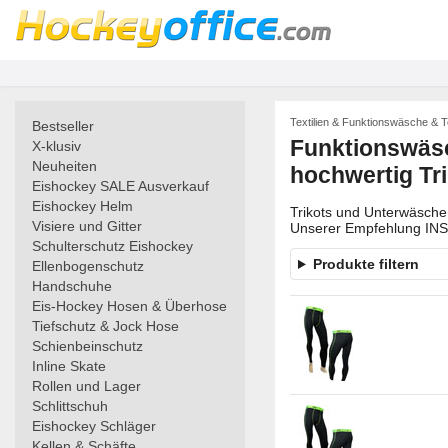
Textilien & Funktionswäsche & 
Bestseller
Funktionswäs
X-klusiv
Neuheiten
hochwertig Tr
Eishockey SALE Ausverkauf
Eishockey Helm
Trikots und Unterwäsche 
Visiere und Gitter
Unserer Empfehlung IN
Schulterschutz Eishockey
Produkte filtern
Ellenbogenschutz
Handschuhe
Eis-Hockey Hosen & Überhose
Tiefschutz & Jock Hose
Schienbeinschutz
Inline Skate
Rollen und Lager
Schlittschuh
Eishockey Schläger
Kellen & Schäfte