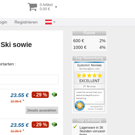
0 Artikel
▾
0.00 €
ogin
Registrieren
Rabatt
600 €
2%
Ski sowie
1000 €
4%
Top Bewertung
rtarten :
23.55 €
- 29 %
*
32.95 €
Details auswählen
Top Leistung
23.55 €
- 29 %
Lagerware in 36
*
Stunden ver­sand­
32.95 €
fertig