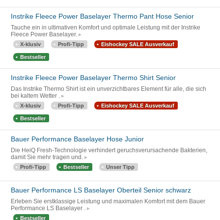
Instrike Fleece Power Baselayer Thermo Pant Hose Senior
Tauche ein in ultimativen Komfort und optimale Leistung mit der Instrike
Fleece Power Baselayer.
X-klusiv
Profi-Tipp
Eishockey SALE Ausverkauf
Bestseller
Instrike Fleece Power Baselayer Thermo Shirt Senior
Das Instrike Thermo Shirt ist ein unverzichtbares Element für alle, die sich
bei kaltem Wetter .
X-klusiv
Profi-Tipp
Eishockey SALE Ausverkauf
Bestseller
Bauer Performance Baselayer Hose Junior
Die HeiQ Fresh-Technologie verhindert geruchsverursachende Bakterien,
damit Sie mehr tragen und.
Profi-Tipp
Bestseller
Unser Tipp
Bauer Performance LS Baselayer Oberteil Senior schwarz
Erleben Sie erstklassige Leistung und maximalen Komfort mit dem Bauer
Performance LS Baselayer .
Bestseller