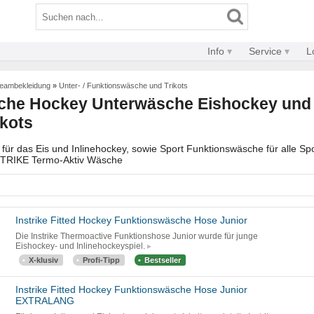
Info
Service
L
Teambekleidung
»
Unter- / Funktionswäsche und Trikots
che Hockey Unterwäsche Eishockey und 
ikots
für das Eis und Inlinehockey, sowie Sport Funktionswäsche für alle Spo
STRIKE Termo-Aktiv Wäsche
Instrike Fitted Hockey Funktionswäsche Hose Junior
Die Instrike Thermoactive Funktionshose Junior wurde für junge
Eishockey- und Inlinehockeyspiel.
X-klusiv
Profi-Tipp
Bestseller
Instrike Fitted Hockey Funktionswäsche Hose Junior
EXTRALANG