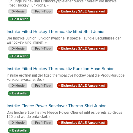
Für junge Inline- und Eishockeyspieler entwickelt, vereint die Instrike
Fitted Hockey Funktions.
X-klusiv
Profi-Tipp
Eishockey SALE Ausverkauf
Bestseller
Instrike Fitted Hockey Thermoaktiv fitted Shirt Junior
Die Instrike Junior Funktionswäsche ist speziell auf die Bedürfnisse der
Eishockey- und Inlineh.
X-klusiv
Profi-Tipp
Eishockey SALE Ausverkauf
Bestseller
Instrike Fitted Hockey Thermoaktiv Funktion Hose Senior
Instrike eröffnet mit der fitted thermoactive hockey pant die Produktgruppe
Funktionswäsche. Sp.
X-klusiv
Profi-Tipp
Eishockey SALE Ausverkauf
Bestseller
Instrike Fleece Power Baselayer Thermo Shirt Junior
Das hochwertige Instrike Fleece Power Oberteil gibt es bereits ab Größe
120 und wurde entwickel.
X-klusiv
Profi-Tipp
Eishockey SALE Ausverkauf
Bestseller