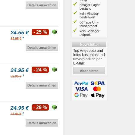
riesiger Lager­
Details auswählen
bestand
kein Mindest­
bestell­wert
60 Tage Um­
tausch­recht
kein Schläger­
24.55 €
- 25 %
aufpreis
*
32.95 €
Newsletter
Details auswählen
Top Angebote und
Infos kostenlos und
unverbindlich per
E-Mail:
24.95 €
- 24 %
Abonnieren
*
32.95 €
Details auswählen
24.95 €
- 29 %
*
34.95 €
Details auswählen