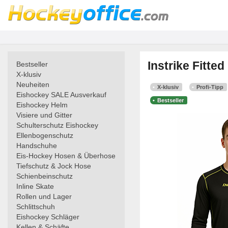
Instrike Fitte
Bestseller
X-klusiv
Neuheiten
X-klusiv
Profi-Tipp
Eishockey SALE Ausverkauf
Bestseller
Eishockey Helm
Visiere und Gitter
Schulterschutz Eishockey
Ellenbogenschutz
Handschuhe
Eis-Hockey Hosen & Überhose
Tiefschutz & Jock Hose
Schienbeinschutz
Inline Skate
Rollen und Lager
Schlittschuh
Eishockey Schläger
Kellen & Schäfte