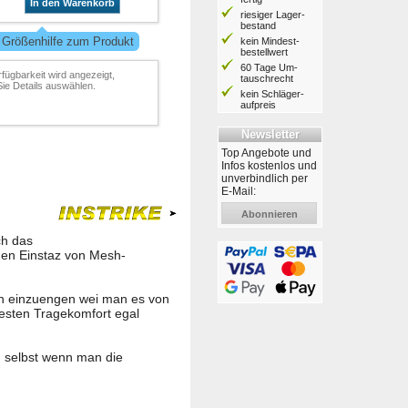
In den Warenkorb
riesiger Lager­
bestand
 Größenhilfe zum Produkt
kein Mindest­
bestell­wert
60 Tage Um­
rfügbarkeit wird angezeigt,
tausch­recht
ie Details auswählen.
kein Schläger­
aufpreis
Newsletter
Top Angebote und
Infos kostenlos und
unverbindlich per
E-Mail:
Abonnieren
ch das
den Einstaz von Mesh-
och einzuengen wei man es von
esten Tragekomfort egal
t, selbst wenn man die