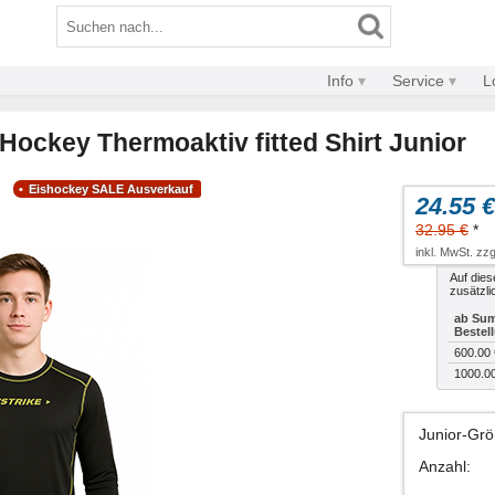
Info
Service
L
d Hockey Thermoaktiv fitted Shirt Junior
Eishockey SALE Ausverkauf
24.55 €
32.95 €
*
inkl. MwSt. zzg
Auf dies
zusätzli
ab Sum
Bestel
600.00 
1000.0
Junior-Gr
Anzahl
: