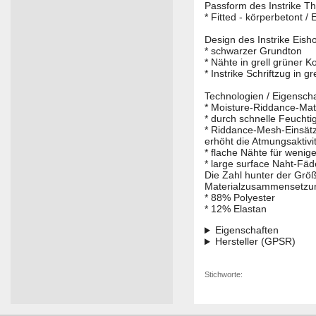
Passform des Instrike Th
* Fitted - körperbetont 
Design des Instrike Eish
* schwarzer Grundton
* Nähte in grell grüner K
* Instrike Schriftzug in 
Technologien / Eigenscha
* Moisture-Riddance-Mate
* durch schnelle Feucht
* Riddance-Mesh-Einsätz
erhöht die Atmungsaktivit
* flache Nähte für wenig
* large surface Naht-Fä
Die Zahl hunter der Größ
Materialzusammensetzung 
* 88% Polyester
* 12% Elastan
Eigenschaften
Hersteller (GPSR)
Stichworte: