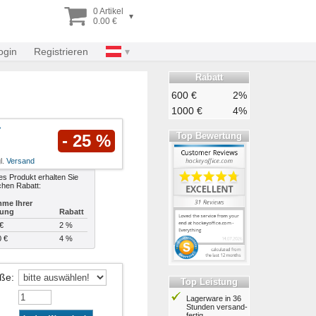
0 Artikel
▾
0.00 €
ogin
Registrieren
Rabatt
600 €
2%
1000 €
4%
Top Bewertung
- 25 %
l.
Versand
es Produkt erhalten Sie
chen Rabatt:
me Ihrer
lung
Rabatt
€
2 %
0 €
4 %
öße
:
Top Leistung
Lagerware in 36
Stunden ver­sand­
fertig