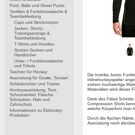
Puck, Bälle und Street Pucks
Textilien & Funktionswäsche &
Teambekleidung
Caps und Strickmützen
Jacken, Shorts,
Trainingsanzüge &
Teambekleidung
T-Shirts und Hoodies
Stutzen,Socken und
Handtücher
Unter- / Funktionswäsche
und Trikots
Taschen für Hockey
Die Instrike Junior Funkt
Ausrüstung für Goalie, Torwart
Inlinehockeyspieler ange
Schiedsrichter und Trainer
extrem hochwertige Mate
Materialien wird dieser F
Hockeyausrüstung, Tore,
Schnürsenkel, Flasche,
Dank des Fitted Schnitts
Schrauben, Hals und
Compression Shirts kenn
Zahnschutz
welche Körperfom man h
Informationen zu Eishockey
Produkten
Durch die flachen Nähte,
Ausrüstung noch darüber