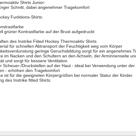
ermoaktiv Shirts Junior:
/ Enger Schnitt, dabei angenehmer Tragekomfort
ockey Funktions-Shirts:
onstrastfarbe
grell grüner Kontrastfarbe auf der Brust aufgedruckt
ften des Instrike Fiited Hockey Thermoaktiv Shirts
rial für schnellen Abtransport der Feuchtigkeit weg vom Körper
igkeitsverdunstung geringe Geruchsbildung sorgt für ein angenehmes T
e im Nacken und den Schultern an den Achseln, der Arminnenseite un
ät und sorgt für bessere Ventilation
er Scheuer-/Druckstellen auf der Haut - ideal bei Verwendung unter de
den - erhöhen den Tragekomfort
e ist für die geeigneten Körpergrößen bei normaler Statur der Kinder.
des Instrike fitted Shirts: