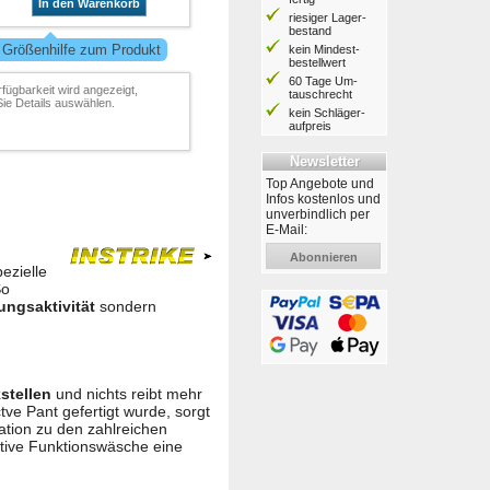
In den Warenkorb
riesiger Lager­
bestand
 Größenhilfe zum Produkt
kein Mindest­
bestell­wert
60 Tage Um­
rfügbarkeit wird angezeigt,
tausch­recht
ie Details auswählen.
kein Schläger­
aufpreis
Newsletter
Top Angebote und
Infos kostenlos und
unverbindlich per
E-Mail:
Abonnieren
ezielle
So
ungsaktivität
sondern
stellen
und nichts reibt mehr
ve Pant gefertigt wurde, sorgt
ation zu den zahlreichen
ctive Funktionswäsche eine