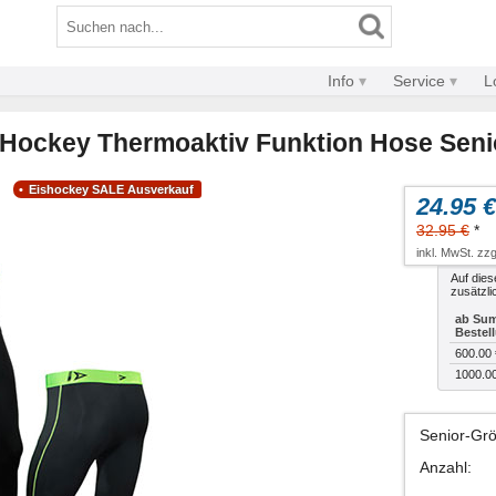
Info
Service
L
ed Hockey Thermoaktiv Funktion Hose Seni
Eishockey SALE Ausverkauf
24.95 €
32.95 €
*
inkl. MwSt. zzg
Auf dies
zusätzli
ab Sum
Bestel
600.00 
1000.0
Senior-Gr
Anzahl
: