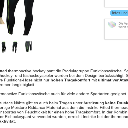
Infos und
Die Ve
wenn S
r fitted thermoactive hockey pant die Produktgruppe Funktionswäsche. Sp
nehockey- und Eishockeyspieler wurden bei dem Design berücksichtigt. 
ve Funktions-Hose nicht nur
hohen Tragekomfort
mit
ultimativer Atm
emer langlebigkeit.
hermoactive Funktionswäsche auch für viele andere Sportarten geeignet.
 surface Nähte gibt es auch beim Tragen unter Ausrüstung
keine Druck
rtige Moisture Riddance Material aus dem die Instrike Fitted thermoact
nsportes von Feuchtigkeit für einen hohe Tragekomfort. In der Kombin
er Eishockeypant verwendet wurden, erreicht Instrike bei der thermoa
ktivität
.