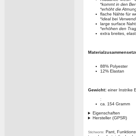
*
kommt in den Bere
*
erhöht die Atmungs
flache Nähte für w
*
ideal bei Verwen
large surface Nah
*
erhöhen den Tra
extra breites, ela
Materialzusammensetz
88% Polyester
12% Elastan
Gewicht:
einer Instrike
:
ca. 154 Gramm
Eigenschaften
Hersteller (GPSR)
Pant, Funktions
Stichworte: