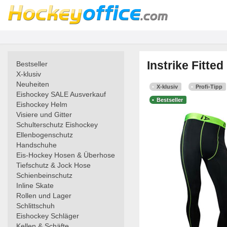
Instrike Fitt
Bestseller
X-klusiv
Neuheiten
X-klusiv
Profi-Tipp
Eishockey SALE Ausverkauf
Bestseller
Eishockey Helm
Visiere und Gitter
Schulterschutz Eishockey
Ellenbogenschutz
Handschuhe
Eis-Hockey Hosen & Überhose
Tiefschutz & Jock Hose
Schienbeinschutz
Inline Skate
Rollen und Lager
Schlittschuh
Eishockey Schläger
Kellen & Schäfte