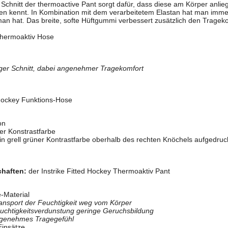
 Schnitt der thermoactive Pant sorgt dafür, dass diese am Körper anlie
n kennt. In Kombination mit dem verarbeitetem Elastan hat man imm
n hat. Das breite, softe Hüftgummi verbessert zusätzlich den Trageko
Thermoaktiv Hose
nger Schnitt, dabei angenehmer Tragekomfort
shockey Funktions-Hose
on
ner Konstrastfarbe
g in grell grüner Kontrastfarbe oberhalb des rechten Knöchels aufgedruc
chaften:
der Instrike Fitted Hockey Thermoaktiv Pant
-Material
ransport der Feuchtigkeit weg vom Körper
euchtigkeitsverdunstung geringe Geruchsbildung
 angenehmes Tragegefühl
Einsätze