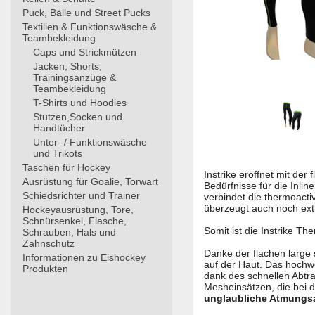
Puck, Bälle und Street Pucks
Textilien & Funktionswäsche &
Teambekleidung
Caps und Strickmützen
Jacken, Shorts,
Trainingsanzüge &
Teambekleidung
T-Shirts und Hoodies
Stutzen,Socken und
Handtücher
Unter- / Funktionswäsche
und Trikots
Taschen für Hockey
Instrike eröffnet mit de
Ausrüstung für Goalie, Torwart
Bedürfnisse für die Inli
Schiedsrichter und Trainer
verbindet die thermoacti
überzeugt auch noch extr
Hockeyausrüstung, Tore,
Schnürsenkel, Flasche,
Somit ist die Instrike T
Schrauben, Hals und
Zahnschutz
Danke der flachen large
Informationen zu Eishockey
auf der Haut. Das hochwe
Produkten
dank des schnellen Abtra
Mesheinsätzen, die bei d
unglaubliche Atmungsa