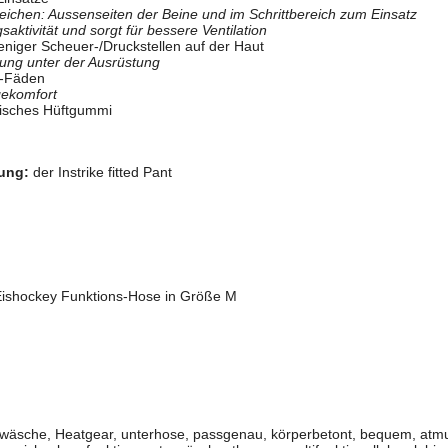
ichen: Aussenseiten der Beine und im Schrittbereich zum Einsatz
aktivität und sorgt für bessere Ventilation
eniger Scheuer-/Druckstellen auf der Haut
dung unter der Ausrüstung
t-Fäden
gekomfort
stisches Hüftgummi
ung:
der Instrike fitted Pant
 Eishockey Funktions-Hose in Größe M
wäsche, Heatgear, unterhose, passgenau, körperbetont, bequem, atmun