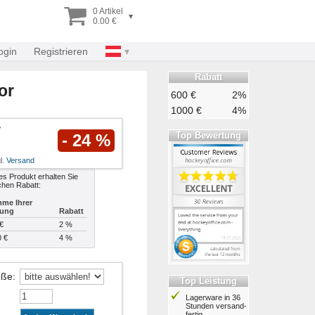
0 Artikel
▾
0.00 €
ogin
Registrieren
Rabatt
or
600 €
2%
1000 €
4%
Top Bewertung
- 24 %
l.
Versand
es Produkt erhalten Sie
chen Rabatt:
me Ihrer
lung
Rabatt
€
2 %
0 €
4 %
öße
:
Top Leistung
Lagerware in 36
Stunden ver­sand­
fertig