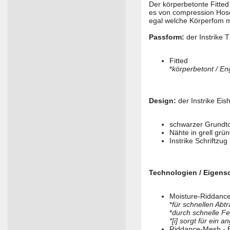
Der körperbetonte Fitted
es von compression Hose
egal welche Körperfom ma
Passform:
der Instrike 
Fitted
*
körperbetont / E
Design:
der Instrike Ei
schwarzer Grundt
Nähte in grell grü
Instrike Schriftzu
Technologien / Eigens
Moisture-Riddance
*
für schnellen Abt
*
durch schnelle F
*[i] sorgt für ein
Riddance-Mesh - 