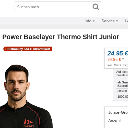
Info
Service
L
e Power Baselayer Thermo Shirt Junior
Eishockey SALE Ausverkauf
24.95 €
34.95 €
*
inkl. MwSt. zzg
Auf dies
zusätzli
ab Sum
Bestel
600.00 
1000.0
Junior-Gr
Anzahl
: