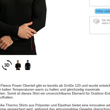
Infos und
Die Ve
wenn S
 Fleece Power Oberteil gibt es bereits ab Größe 120 und wurde entwic
i kalten Temperaturen warm zu halten und gleichzeitig maximale
en. Somit ist dieses Shirt ein unverzichtbares Element für Outdoor-Ent
ufhalten.
rike Thermo Shirts aus Polyester und Elasthan bietet eine innovative 
ärme gespeichert wird, während das atmungsaktive Gewebe überschüs