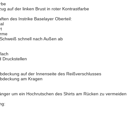
arbe
zug auf der linken Brust in roter Kontrastfarbe
ften des Instrike Baselayer Oberteil:
al
t
ärme
d Schweiß schnell nach Außen ab
flach
d Druckstellen
ffabdeckung auf der Innenseite des Reißverschlusses
ffabdeckung am Kragen
m länger um ein Hochrutschen des Shirts am Rücken zu vermeiden
ng: