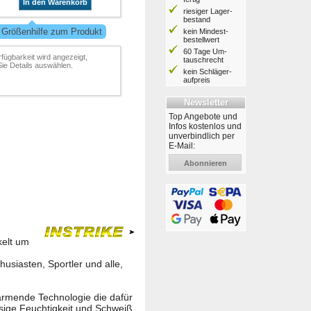
In den Warenkorb
riesiger Lager­
bestand
 Größenhilfe zum Produkt
kein Mindest­
bestell­wert
60 Tage Um­
rfügbarkeit wird angezeigt,
tausch­recht
ie Details auswählen.
kein Schläger­
aufpreis
Newsletter
Top Angebote und
Infos kostenlos und
unverbindlich per
E-Mail:
Abonnieren
kelt um
husiasten, Sportler und alle,
wärmende Technologie die dafür
sige Feuchtigkeit und Schweiß