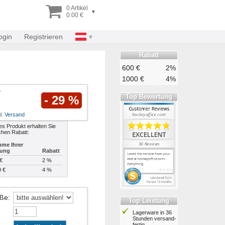
0 Artikel
▾
0.00 €
ogin
Registrieren
Rabatt
600 €
2%
1000 €
4%
Top Bewertung
- 29 %
l.
Versand
es Produkt erhalten Sie
chen Rabatt:
me Ihrer
lung
Rabatt
€
2 %
0 €
4 %
öße
:
Top Leistung
Lagerware in 36
Stunden ver­sand­
fertig