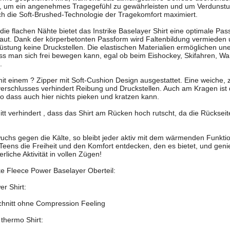
t, um ein angenehmes Tragegefühl zu gewährleisten und um Verdunstu
ch die Soft-Brushed-Technologie der Tragekomfort maximiert.
 die flachen Nähte bietet das Instrike Baselayer Shirt eine optimale P
aut. Dank der körperbetonten Passform wird Faltenbildung vermieden
stung keine Druckstellen. Die elastischen Materialien ermöglichen un
ss man sich frei bewegen kann, egal ob beim Eishockey, Skifahren, W
.
t mit einem ? Zipper mit Soft-Cushion Design ausgestattet. Eine weiche,
erschlusses verhindert Reibung und Druckstellen. Auch am Kragen ist 
so dass auch hier nichts pieken und kratzen kann.
t verhindert , dass das Shirt am Rücken hoch rutscht, da die Rückseite
hs gegen die Kälte, so bleibt jeder aktiv mit dem wärmenden Funkti
 Teens die Freiheit und den Komfort entdecken, den es bietet, und ge
rliche Aktivität in vollen Zügen!
ke Fleece Power Baselayer Oberteil:
r Shirt:
Schnitt ohne Compression Feeling
 thermo Shirt: