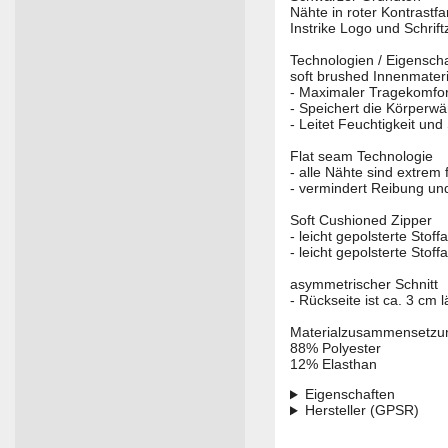
Nähte in roter Kontrastf
Instrike Logo und Schrift
Technologien / Eigenscha
soft brushed Innenmateri
- Maximaler Tragekomfor
- Speichert die Körperw
- Leitet Feuchtigkeit un
Flat seam Technologie
- alle Nähte sind extrem 
- vermindert Reibung un
Soft Cushioned Zipper
- leicht gepolsterte Sto
- leicht gepolsterte Sto
asymmetrischer Schnitt
- Rückseite ist ca. 3 c
Materialzusammensetzu
88% Polyester
12% Elasthan
Eigenschaften
Hersteller (GPSR)