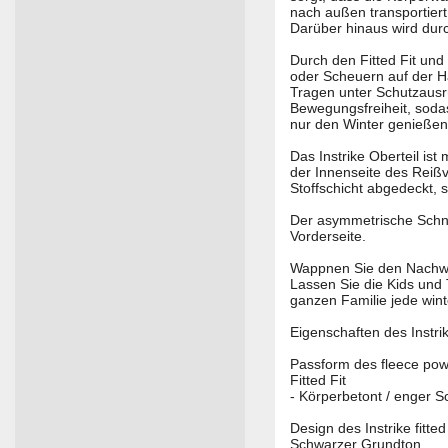
nach außen transportier
Darüber hinaus wird dur
Durch den Fitted Fit und
oder Scheuern auf der H
Tragen unter Schutzausrü
Bewegungsfreiheit, soda
nur den Winter genießen
Das Instrike Oberteil is
der Innenseite des Reißv
Stoffschicht abgedeckt, 
Der asymmetrische Schnit
Vorderseite.
Wappnen Sie den Nachwuc
Lassen Sie die Kids und
ganzen Familie jede winte
Eigenschaften des Instri
Passform des fleece powe
Fitted Fit
- Körperbetont / enger 
Design des Instrike fitted
Schwarzer Grundton