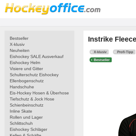
Instrike Fleec
Bestseller
X-klusiv
Neuheiten
X-klusiv
Profi-Tipp
Eishockey SALE Ausverkauf
Bestseller
Eishockey Helm
Visiere und Gitter
Schulterschutz Eishockey
Ellenbogenschutz
Handschuhe
Eis-Hockey Hosen & Überhose
Tiefschutz & Jock Hose
Schienbeinschutz
Inline Skate
Rollen und Lager
Schlittschuh
Eishockey Schläger
Kellen & Schäfte