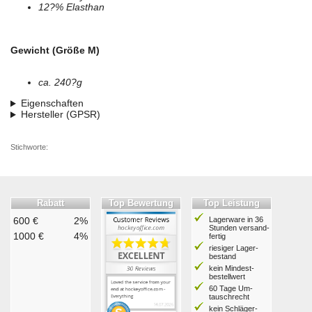
12?% Elasthan
Gewicht (Größe M)
ca. 240?g
Eigenschaften
Hersteller (GPSR)
Stichworte:
Rabatt
Top Bewertung
Top Leistung
600 €
2%
Lagerware in 36
Stunden ver­sand­
1000 €
4%
fertig
riesiger Lager­
bestand
kein Mindest­
bestell­wert
60 Tage Um­
tausch­recht
kein Schläger­