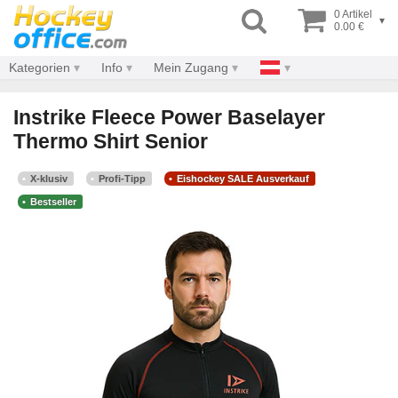
0 Artikel
▾
0.00 €
Kategorien
Info
Mein Zugang
Instrike Fleece Power Baselayer
Thermo Shirt Senior
X-klusiv
Profi-Tipp
Eishockey SALE Ausverkauf
Bestseller