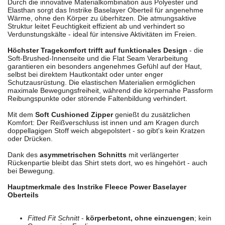
Durch die innovative Materialkombination aus Polyester und
Elasthan sorgt das Instrike Baselayer Oberteil für angenehme
Wärme, ohne den Körper zu überhitzen. Die atmungsaktive
Struktur leitet Feuchtigkeit effizient ab und verhindert so
Verdunstungskälte - ideal für intensive Aktivitäten im Freien.
Höchster Tragekomfort trifft auf funktionales Design
- die
Soft-Brushed-Innenseite und die Flat Seam Verarbeitung
garantieren ein besonders angenehmes Gefühl auf der Haut,
selbst bei direktem Hautkontakt oder unter enger
Schutzausrüstung. Die elastischen Materialien ermöglichen
maximale Bewegungsfreiheit, während die körpernahe Passform
Reibungspunkte oder störende Faltenbildung verhindert.
Mit dem
Soft Cushioned Zipper
genießt du zusätzlichen
Komfort: Der Reißverschluss ist innen und am Kragen durch
doppellagigen Stoff weich abgepolstert - so gibt's kein Kratzen
oder Drücken.
Dank des
asymmetrischen Schnitts
mit verlängerter
Rückenpartie bleibt das Shirt stets dort, wo es hingehört - auch
bei Bewegung.
Hauptmerkmale des Instrike Fleece Power Baselayer
Oberteils
Fitted Fit Schnitt
-
körperbetont, ohne einzuengen
; kein