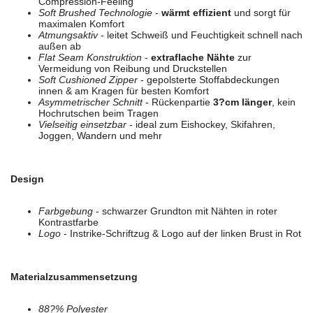
Compression-Feeling
Soft Brushed Technologie
-
wärmt effizient
und sorgt für
maximalen Komfort
Atmungsaktiv
- leitet Schweiß und Feuchtigkeit schnell nach
außen ab
Flat Seam Konstruktion
-
extraflache Nähte
zur
Vermeidung von Reibung und Druckstellen
Soft Cushioned Zipper
- gepolsterte Stoffabdeckungen
innen & am Kragen für besten Komfort
Asymmetrischer Schnitt
- Rückenpartie
3?cm länger
, kein
Hochrutschen beim Tragen
Vielseitig einsetzbar
- ideal zum Eishockey, Skifahren,
Joggen, Wandern und mehr
Design
Farbgebung
- schwarzer Grundton mit Nähten in roter
Kontrastfarbe
Logo
- Instrike-Schriftzug & Logo auf der linken Brust in Rot
Materialzusammensetzung
88?% Polyester