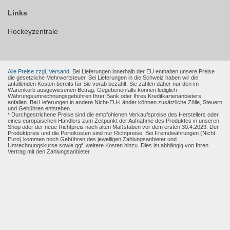
Links
Hockeyzentrale
Alle Preise zzgl. Versand.
Bei Lieferungen innerhalb der EU enthalten unsere Preise
die gesetzliche Mehrwertsteuer. Bei Lieferungen in die Schweiz haben wir die
anfallenden Kosten bereits für Sie vorab bezahlt. Sie zahlen daher nur den im
Warenkorb ausgewiesenen Betrag. Gegebenenfalls können lediglich
Währungsumrechnungsgebühren Ihrer Bank oder Ihres Kreditkartenanbieters
anfallen. Bei Lieferungen in andere Nicht-EU-Länder können zusätzliche Zölle, Steuern
und Gebühren entstehen.
* Durchgestrichene Preise sind die empfohlenen Verkaufspreise des Herstellers oder
eines europäischen Händlers zum Zeitpunkt der Aufnahme des Produktes in unseren
Shop oder der neue Richtpreis nach alten Maßstäben vor dem ersten 30.4.2023. Der
Produktpreis und die Portokosten sind nur Richtpreise. Bei Fremdwährungen (Nicht
Euro) kommen noch Gebühren des jeweiligen Zahlungsanbieter und
Umrechnungskurse sowie ggf. weitere Kosten hinzu. Dies ist abhängig von Ihren
Vertrag mit den Zahlungsanbieter.