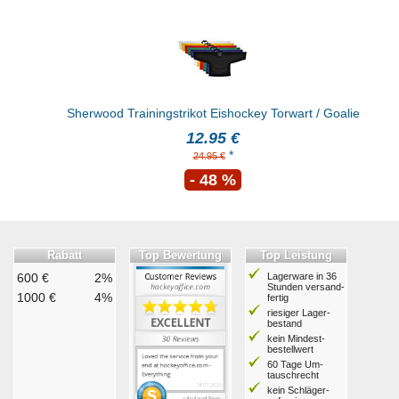
Sherwood Trainingstrikot Eishockey Torwart / Goalie
12.95 €
*
24.95 €
- 48 %
Rabatt
Top Bewertung
Top Leistung
600 €
2%
Lagerware in 36
Stunden ver­sand­
1000 €
4%
fertig
riesiger Lager­
bestand
kein Mindest­
bestell­wert
60 Tage Um­
tausch­recht
kein Schläger­