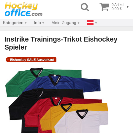
0 Artikel
▾
0.00 €
Kategorien
Info
Mein Zugang
Instrike Trainings-Trikot Eishockey
Spieler
Eishockey SALE Ausverkauf