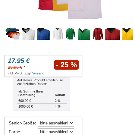
17.95 €
- 25 %
23.95 €
*
inkl. MwSt. zzgl.
Versand
Auf dieses Produkt erhalten Sie
zusätzlichen Rabatt:
ab Summe Ihrer
Bestellung
Rabatt
600.00 €
2 %
1000.00 €
4 %
Senior-Größe
:
Farbe
: