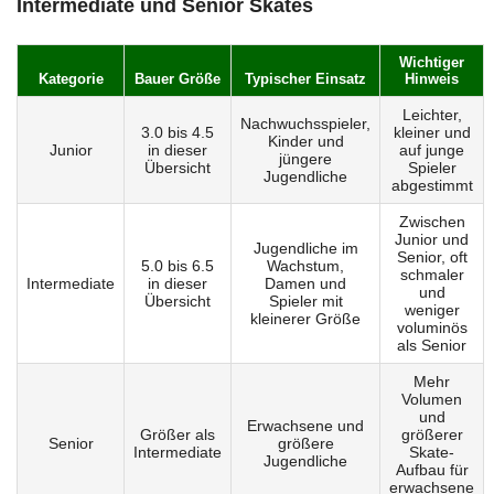
Intermediate und Senior Skates
Wichtiger
Kategorie
Bauer Größe
Typischer Einsatz
Hinweis
Leichter,
Nachwuchsspieler,
3.0 bis 4.5
kleiner und
Kinder und
Junior
in dieser
auf junge
jüngere
Übersicht
Spieler
Jugendliche
abgestimmt
Zwischen
Junior und
Jugendliche im
Senior, oft
5.0 bis 6.5
Wachstum,
schmaler
Intermediate
in dieser
Damen und
und
Übersicht
Spieler mit
weniger
kleinerer Größe
voluminös
als Senior
Mehr
Volumen
und
Erwachsene und
Größer als
größerer
Senior
größere
Intermediate
Skate-
Jugendliche
Aufbau für
erwachsene