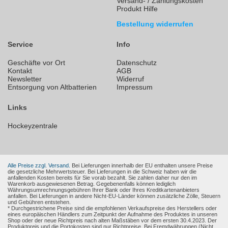
Versand- / Zahlungskosten
Produkt Hilfe
Bestellung widerrufen
Service
Info
Geschäfte vor Ort
Datenschutz
Kontakt
AGB
Newsletter
Widerruf
Entsorgung von Altbatterien
Impressum
Links
Hockeyzentrale
Alle Preise zzgl. Versand.
Bei Lieferungen innerhalb der EU enthalten unsere Preise
die gesetzliche Mehrwertsteuer. Bei Lieferungen in die Schweiz haben wir die
anfallenden Kosten bereits für Sie vorab bezahlt. Sie zahlen daher nur den im
Warenkorb ausgewiesenen Betrag. Gegebenenfalls können lediglich
Währungsumrechnungsgebühren Ihrer Bank oder Ihres Kreditkartenanbieters
anfallen. Bei Lieferungen in andere Nicht-EU-Länder können zusätzliche Zölle, Steuern
und Gebühren entstehen.
* Durchgestrichene Preise sind die empfohlenen Verkaufspreise des Herstellers oder
eines europäischen Händlers zum Zeitpunkt der Aufnahme des Produktes in unseren
Shop oder der neue Richtpreis nach alten Maßstäben vor dem ersten 30.4.2023. Der
Produktpreis und die Portokosten sind nur Richtpreise. Bei Fremdwährungen (Nicht