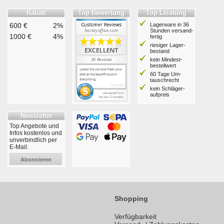
Rabatt
Top Bewertung
Top Leistung
600 €
2%
Lagerware in 36
Stunden ver­sand­
1000 €
4%
fertig
riesiger Lager­
bestand
kein Mindest­
bestell­wert
60 Tage Um­
tausch­recht
kein Schläger­
aufpreis
Newsletter
Top Angebote und
Infos kostenlos und
unverbindlich per
E-Mail:
Abonnieren
Shopping
Verfügbarkeit