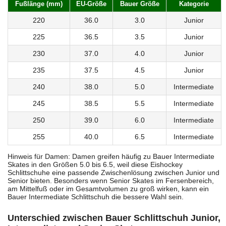
Fußlänge (mm)
EU-Größe
Bauer Größe
Kategorie
220
36.0
3.0
Junior
225
36.5
3.5
Junior
230
37.0
4.0
Junior
235
37.5
4.5
Junior
240
38.0
5.0
Intermediate
245
38.5
5.5
Intermediate
250
39.0
6.0
Intermediate
255
40.0
6.5
Intermediate
Hinweis für Damen: Damen greifen häufig zu Bauer Intermediate
Skates in den Größen 5.0 bis 6.5, weil diese Eishockey
Schlittschuhe eine passende Zwischenlösung zwischen Junior und
Senior bieten. Besonders wenn Senior Skates im Fersenbereich,
am Mittelfuß oder im Gesamtvolumen zu groß wirken, kann ein
Bauer Intermediate Schlittschuh die bessere Wahl sein.
Unterschied zwischen Bauer Schlittschuh Junior,