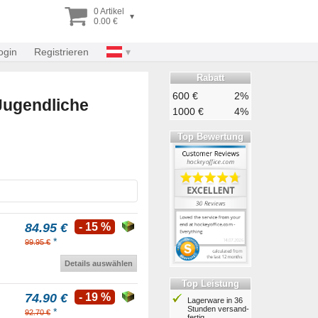
0 Artikel
▾
0.00 €
ogin
Registrieren
Rabatt
600 €
2%
 Jugendliche
1000 €
4%
Top Bewertung
84.95 €
- 15 %
*
99.95 €
Details auswählen
Top Leistung
74.90 €
- 19 %
Lagerware in 36
Stunden ver­sand­
*
92.70 €
fertig