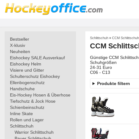
Schlittschuh
»
CCM Schlittschuh
Bestseller
CCM Schlittsch
X-klusiv
Neuheiten
Günstige CCM Schlittschu
Eishockey SALE Ausverkauf
Schuhgrößen
Eishockey Helm
24-31 Euro
Visiere und Gitter
C06 - C13
Schulterschutz Eishockey
Ellenbogenschutz
Produkte filtern
Handschuhe
Eis-Hockey Hosen & Überhose
Tiefschutz & Jock Hose
Schienbeinschutz
Inline Skate
Rollen und Lager
Schlittschuh
Warrior Schlittschuh
Bauer Schlittschuh