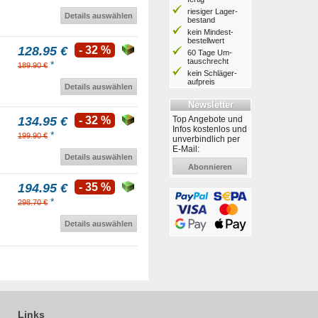
riesiger Lager­
Details auswählen
bestand
kein Mindest­
bestell­wert
128.95 €
- 32 %
60 Tage Um­
tausch­recht
*
189.90 €
kein Schläger­
aufpreis
Details auswählen
Newsletter
Top Angebote und
134.95 €
- 32 %
Infos kostenlos und
*
199.90 €
unverbindlich per
E-Mail:
Details auswählen
Abonnieren
194.95 €
- 35 %
*
298.70 €
Details auswählen
Links