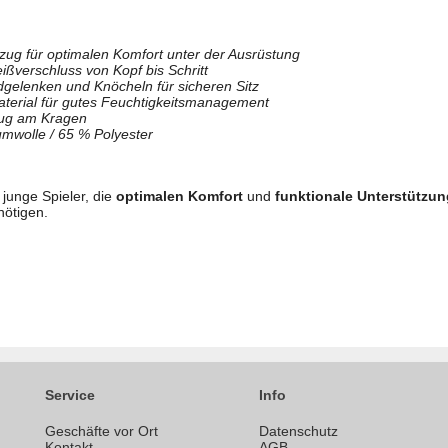
nzug für optimalen Komfort unter der Ausrüstung
ßverschluss von Kopf bis Schritt
elenken und Knöcheln für sicheren Sitz
terial für gutes Feuchtigkeitsmanagement
zug am Kragen
umwolle / 65 % Polyester
r junge Spieler, die
optimalen Komfort
und
funktionale Unterstützun
ötigen.
Service
Info
Geschäfte vor Ort
Datenschutz
n
Kontakt
AGB