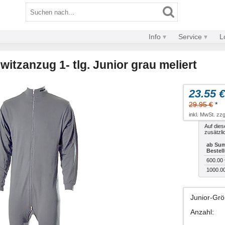
Info
Service
L
tzanzug 1- tlg. Junior grau meliert
23.55 €
29.95 €
*
inkl. MwSt. zzg
Auf dies
zusätzli
ab Sum
Bestel
600.00 
1000.0
Junior-Gr
Anzahl
: