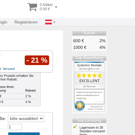
0 Artikel
▾
0.00 €
ogin
Registrieren
Rabatt
600 €
2%
1000 €
4%
Top Bewertung
- 21 %
l.
Versand
es Produkt erhalten Sie
chen Rabatt:
me Ihrer
lung
Rabatt
€
2 %
0 €
4 %
öße
:
Top Leistung
Lagerware in 36
Stunden ver­sand­
fertig