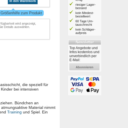
In den Warenkorb
riesiger Lager­
bestand
 Größenhilfe zum Produkt
kein Mindest­
bestell­wert
60 Tage Um­
rfügbarkeit wird angezeigt,
tausch­recht
ie Details auswählen.
kein Schläger­
aufpreis
Newsletter
Top Angebote und
Infos kostenlos und
unverbindlich per
E-Mail:
Abonnieren
sisschicht, die speziell für
 Kinder bei intensiven
usziehen. Bündchen an
s atmungsaktive Material nimmt
rend
Training
und Spiel. Ein