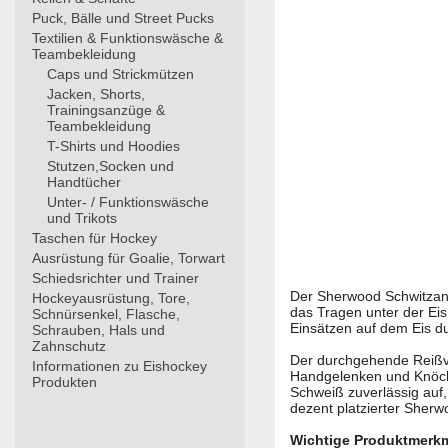
Puck, Bälle und Street Pucks
Textilien & Funktionswäsche &
Teambekleidung
Caps und Strickmützen
Jacken, Shorts,
Trainingsanzüge &
Teambekleidung
T-Shirts und Hoodies
Stutzen,Socken und
Handtücher
Unter- / Funktionswäsche
und Trikots
Taschen für Hockey
Ausrüstung für Goalie, Torwart
Schiedsrichter und Trainer
Der Sherwood Schwitzanzug
Hockeyausrüstung, Tore,
das Tragen unter der Eis
Schnürsenkel, Flasche,
Einsätzen auf dem Eis 
Schrauben, Hals und
Zahnschutz
Der durchgehende Reißve
Informationen zu Eishockey
Handgelenken und Knöchel
Produkten
Schweiß zuverlässig auf
dezent platzierter Sher
Wichtige Produktmerkm