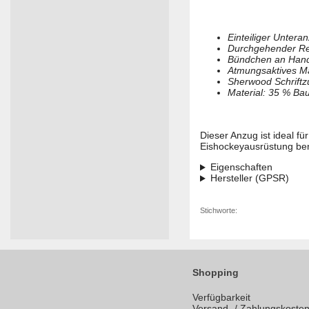
Einteiliger Untera
Durchgehender Rei
Bündchen an Handg
Atmungsaktives Ma
Sherwood Schrift
Material: 35 % Ba
Dieser Anzug ist ideal fü
Eishockeyausrüstung ben
Eigenschaften
Hersteller (GPSR)
Stichworte:
Shopping
Verfügbarkeit
Versand- / Zahlungskoste