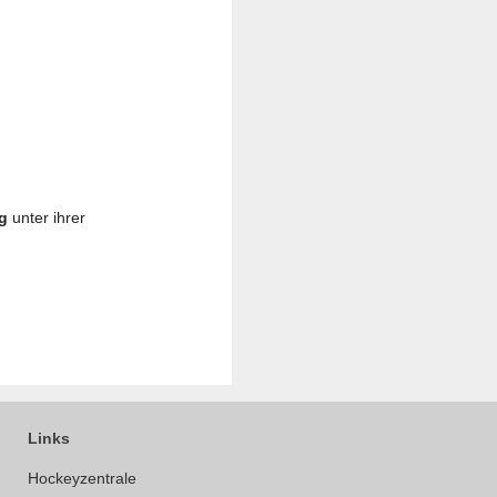
g
unter ihrer
Links
Hockeyzentrale