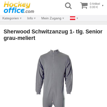
0 Artikel
▾
0.00 €
Kategorien
Info
Mein Zugang
Sherwood Schwitzanzug 1- tlg. Senior
grau-meliert