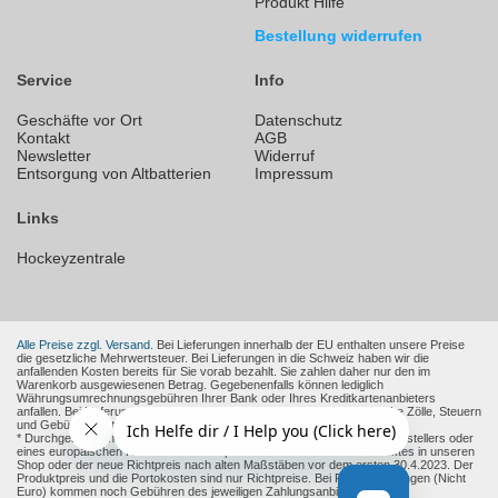
Produkt Hilfe
Bestellung widerrufen
Service
Info
Geschäfte vor Ort
Datenschutz
Kontakt
AGB
Newsletter
Widerruf
Entsorgung von Altbatterien
Impressum
Links
Hockeyzentrale
Alle Preise zzgl. Versand.
Bei Lieferungen innerhalb der EU enthalten unsere Preise
die gesetzliche Mehrwertsteuer. Bei Lieferungen in die Schweiz haben wir die
anfallenden Kosten bereits für Sie vorab bezahlt. Sie zahlen daher nur den im
Warenkorb ausgewiesenen Betrag. Gegebenenfalls können lediglich
Währungsumrechnungsgebühren Ihrer Bank oder Ihres Kreditkartenanbieters
anfallen. Bei Lieferungen in andere Nicht-EU-Länder können zusätzliche Zölle, Steuern
und Gebühren entstehen.
* Durchgestrichene Preise sind die empfohlenen Verkaufspreise des Herstellers oder
eines europäischen Händlers zum Zeitpunkt der Aufnahme des Produktes in unseren
Shop oder der neue Richtpreis nach alten Maßstäben vor dem ersten 30.4.2023. Der
Produktpreis und die Portokosten sind nur Richtpreise. Bei Fremdwährungen (Nicht
Euro) kommen noch Gebühren des jeweiligen Zahlungsanbieter und