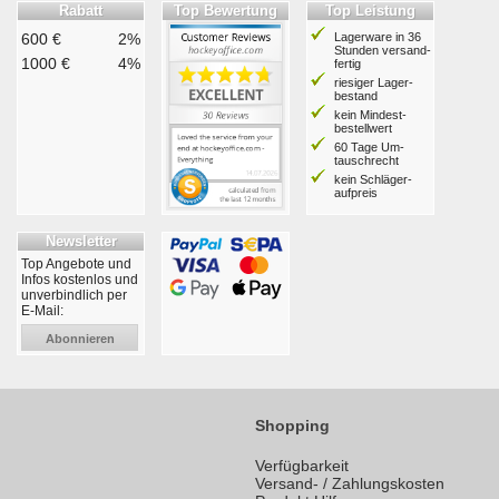
Rabatt
Top Bewertung
Top Leistung
600 €
2%
Lagerware in 36
Stunden ver­sand­
1000 €
4%
fertig
riesiger Lager­
bestand
kein Mindest­
bestell­wert
60 Tage Um­
tausch­recht
kein Schläger­
aufpreis
Newsletter
Top Angebote und
Infos kostenlos und
unverbindlich per
E-Mail:
Abonnieren
Shopping
Verfügbarkeit
Versand- / Zahlungskosten