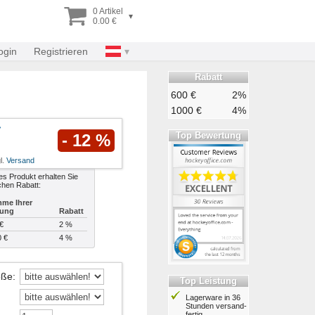
0 Artikel
▾
0.00 €
ogin
Registrieren
Rabatt
600 €
2%
1000 €
4%
Top Bewertung
- 12 %
l.
Versand
es Produkt erhalten Sie
chen Rabatt:
me Ihrer
lung
Rabatt
€
2 %
0 €
4 %
öße
:
Top Leistung
Lagerware in 36
Stunden ver­sand­
fertig