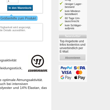
riesiger Lager­
bestand
In den Warenkorb
kein Mindest­
bestell­wert
 Größenhilfe zum Produkt
60 Tage Um­
tausch­recht
kein Schläger­
rfügbarkeit wird angezeigt,
aufpreis
ie Details auswählen.
Newsletter
Top Angebote und
Infos kostenlos und
unverbindlich per
E-Mail:
Abonnieren
gsaktivität
leidungsstück,
e optimale Atmungsaktivität.
uch bei intensiven
olyester und 14% Elastan, das