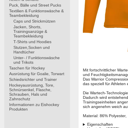
Puck, Bälle und Street Pucks
Textilien & Funktionswäsche &
Teambekleidung
Caps und Strickmützen
Jacken, Shorts,
Trainingsanzüge &
Teambekleidung
T-Shirts und Hoodies
Stutzen,Socken und
Handtücher
Unter- / Funktionswäsche
und Trikots
Taschen für Hockey
Mit fortschrittlicher Wa
Ausrüstung für Goalie, Torwart
und Feuchtigkeitsmanage
Das Warrior Compression 
Schiedsrichter und Trainer
das speziell für Athleten
Hockeyausrüstung, Tore,
Schnürsenkel, Flasche,
Die Wartech-Technologie g
Schrauben, Hals und
Dadurch wird entstehende
Zahnschutz
Trainingseinheiten ange
Informationen zu Eishockey
sich angenehm weich auf 
Produkten
Material: 86% Polyester,
Eigenschaften