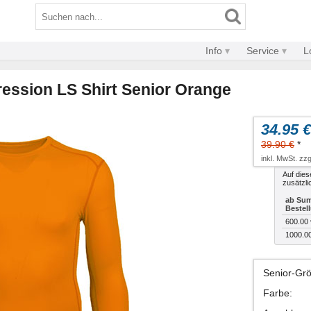
Info
Service
L
ession LS Shirt Senior Orange
34.95 €
39.90 €
*
inkl. MwSt. zzg
Auf dies
zusätzli
ab Sum
Bestel
600.00 
1000.0
Senior-Gr
Farbe
: