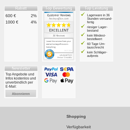
Rabatt
Top Bewertung
Top Leistung
600 €
2%
Lagerware in 36
Stunden ver­sand­
1000 €
4%
fertig
riesiger Lager­
bestand
kein Mindest­
bestell­wert
60 Tage Um­
tausch­recht
kein Schläger­
aufpreis
Newsletter
Top Angebote und
Infos kostenlos und
unverbindlich per
E-Mail:
Abonnieren
Shopping
Verfügbarkeit