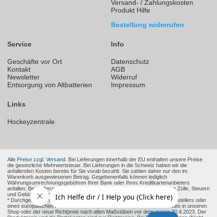
Versand- / Zahlungskosten
Produkt Hilfe
Bestellung widerrufen
Service
Info
Geschäfte vor Ort
Datenschutz
Kontakt
AGB
Newsletter
Widerruf
Entsorgung von Altbatterien
Impressum
Links
Hockeyzentrale
Alle Preise zzgl. Versand.
Bei Lieferungen innerhalb der EU enthalten unsere Preise
die gesetzliche Mehrwertsteuer. Bei Lieferungen in die Schweiz haben wir die
anfallenden Kosten bereits für Sie vorab bezahlt. Sie zahlen daher nur den im
Warenkorb ausgewiesenen Betrag. Gegebenenfalls können lediglich
Währungsumrechnungsgebühren Ihrer Bank oder Ihres Kreditkartenanbieters
anfallen. Bei Lieferungen in andere Nicht-EU-Länder können zusätzliche Zölle, Steuern
und Gebühren entstehen.
* Durchgestrichene Preise sind die empfohlenen Verkaufspreise des Herstellers oder
eines europäischen Händlers zum Zeitpunkt der Aufnahme des Produktes in unseren
Shop oder der neue Richtpreis nach alten Maßstäben vor dem ersten 30.4.2023. Der