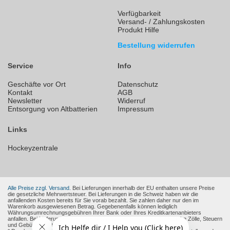
Verfügbarkeit
Versand- / Zahlungskosten
Produkt Hilfe
Bestellung widerrufen
Service
Info
Geschäfte vor Ort
Datenschutz
Kontakt
AGB
Newsletter
Widerruf
Entsorgung von Altbatterien
Impressum
Links
Hockeyzentrale
Alle Preise zzgl. Versand.
Bei Lieferungen innerhalb der EU enthalten unsere Preise
die gesetzliche Mehrwertsteuer. Bei Lieferungen in die Schweiz haben wir die
anfallenden Kosten bereits für Sie vorab bezahlt. Sie zahlen daher nur den im
Warenkorb ausgewiesenen Betrag. Gegebenenfalls können lediglich
Währungsumrechnungsgebühren Ihrer Bank oder Ihres Kreditkartenanbieters
anfallen. Bei Lieferungen in andere Nicht-EU-Länder können zusätzliche Zölle, Steuern
und Gebühren entstehen.