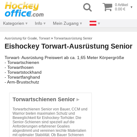
0 Artikel
▾
0.00 €
Kategorien
Info
Mein Zugang
Ausrüstung für Goalie, Torwart
»
Torwartausrüstung Senior
Eishockey Torwart-Ausrüstung Senior
Torwart- Ausrüstung Preiswert ab ca. 1,65 Meter Körpergröße
- Torwartschienen
- Torwarthosen
- Torwartstockhand
- Torwartfanghand
- Arm-Brustschutz
Torwartschienen Senior
Torwartschienen Senior von Bauer, CCM und
Warrior bieten maximalen Schutz und
Beweglichkeit für Eishockey-Torhüter. Die
Senior-Schienen sind speziell auf die
Anforderungen erfahrener Goalies
abgestimmt und vereinen leichte Materialien
mit optimaler Stabilität. Ob Bauer Schienen