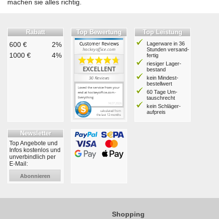
machen sie alles richtig.
Rabatt
Top Bewertung
Top Leistung
600 €
2%
Lagerware in 36
Stunden ver­sand­
1000 €
4%
fertig
riesiger Lager­
bestand
kein Mindest­
bestell­wert
60 Tage Um­
tausch­recht
kein Schläger­
aufpreis
Newsletter
Top Angebote und
Infos kostenlos und
unverbindlich per
E-Mail:
Abonnieren
Shopping