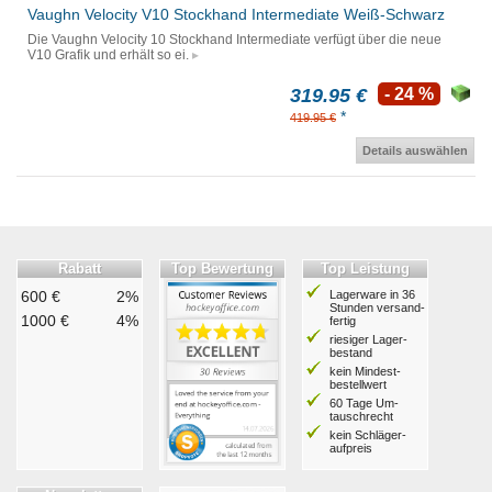
Vaughn Velocity V10 Stockhand Intermediate Weiß-Schwarz
Die Vaughn Velocity 10 Stockhand Intermediate verfügt über die neue
V10 Grafik und erhält so ei.
319.95 €
- 24 %
*
419.95 €
Details auswählen
Rabatt
Top Bewertung
Top Leistung
600 €
2%
Lagerware in 36
Stunden ver­sand­
1000 €
4%
fertig
riesiger Lager­
bestand
kein Mindest­
bestell­wert
60 Tage Um­
tausch­recht
kein Schläger­
aufpreis