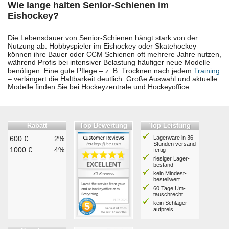
Wie lange halten Senior-Schienen im
Eishockey?
Die Lebensdauer von Senior-Schienen hängt stark von der
Nutzung ab. Hobbyspieler im Eishockey oder Skatehockey
können ihre Bauer oder CCM Schienen oft mehrere Jahre nutzen,
während Profis bei intensiver Belastung häufiger neue Modelle
benötigen. Eine gute Pflege – z. B. Trocknen nach jedem
Training
– verlängert die Haltbarkeit deutlich. Große Auswahl und aktuelle
Modelle finden Sie bei Hockeyzentrale und Hockeyoffice.
Rabatt
Top Bewertung
Top Leistung
600 €
2%
Lagerware in 36
Stunden ver­sand­
1000 €
4%
fertig
riesiger Lager­
bestand
kein Mindest­
bestell­wert
60 Tage Um­
tausch­recht
kein Schläger­
aufpreis