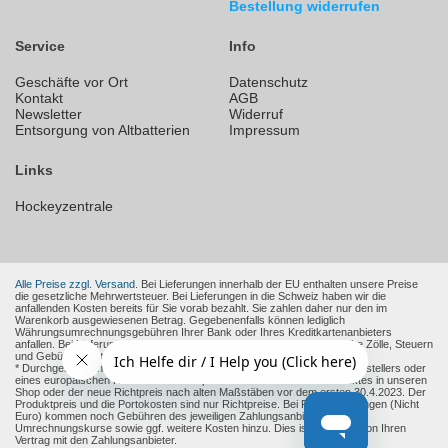
Bestellung widerrufen
Service
Info
Geschäfte vor Ort
Datenschutz
Kontakt
AGB
Newsletter
Widerruf
Entsorgung von Altbatterien
Impressum
Links
Hockeyzentrale
Alle Preise zzgl. Versand.
Bei Lieferungen innerhalb der EU enthalten unsere Preise
die gesetzliche Mehrwertsteuer. Bei Lieferungen in die Schweiz haben wir die
anfallenden Kosten bereits für Sie vorab bezahlt. Sie zahlen daher nur den im
Warenkorb ausgewiesenen Betrag. Gegebenenfalls können lediglich
Währungsumrechnungsgebühren Ihrer Bank oder Ihres Kreditkartenanbieters
anfallen. Bei Lieferungen in andere Nicht-EU-Länder können zusätzliche Zölle, Steuern
und Gebühren entstehen.
* Durchgestrichene Preise sind die empfohlenen Verkaufspreise des Herstellers oder
eines europäischen Händlers zum Zeitpunkt der Aufnahme des Produktes in unseren
Shop oder der neue Richtpreis nach alten Maßstäben vor dem ersten 30.4.2023. Der
Produktpreis und die Portokosten sind nur Richtpreise. Bei Fremdwährungen (Nicht
Euro) kommen noch Gebühren des jeweiligen Zahlungsanbieter und
Umrechnungskurse sowie ggf. weitere Kosten hinzu. Dies ist abhängig von Ihren
Vertrag mit den Zahlungsanbieter.