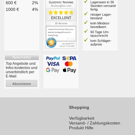
600 €
2%
Lagerware in 36
Stunden ver­sand­
1000 €
4%
fertig
riesiger Lager­
bestand
kein Mindest­
bestell­wert
60 Tage Um­
tausch­recht
kein Schläger­
aufpreis
Newsletter
Top Angebote und
Infos kostenlos und
unverbindlich per
E-Mail:
Abonnieren
Shopping
Verfügbarkeit
Versand- / Zahlungskosten
Produkt Hilfe