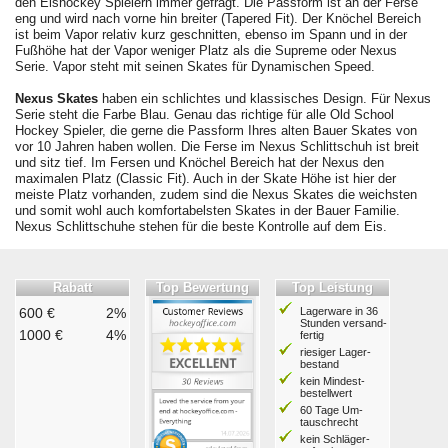
den Eishockey Spielern immer gefragt. Die Passform ist an der Ferse
eng und wird nach vorne hin breiter (Tapered Fit). Der Knöchel Bereich
ist beim Vapor relativ kurz geschnitten, ebenso im Spann und in der
Fußhöhe hat der Vapor weniger Platz als die Supreme oder Nexus
Serie. Vapor steht mit seinen Skates für Dynamischen Speed.
Nexus Skates
haben ein schlichtes und klassisches Design. Für Nexus
Serie steht die Farbe Blau. Genau das richtige für alle Old School
Hockey Spieler, die gerne die Passform Ihres alten Bauer Skates von
vor 10 Jahren haben wollen. Die Ferse im Nexus Schlittschuh ist breit
und sitz tief. Im Fersen und Knöchel Bereich hat der Nexus den
maximalen Platz (Classic Fit). Auch in der Skate Höhe ist hier der
meiste Platz vorhanden, zudem sind die Nexus Skates die weichsten
und somit wohl auch komfortabelsten Skates in der Bauer Familie.
Nexus Schlittschuhe stehen für die beste Kontrolle auf dem Eis.
Rabatt
Top Bewertung
Top Leistung
600 €
2%
Lagerware in 36
Stunden ver­sand­
1000 €
4%
fertig
riesiger Lager­
bestand
kein Mindest­
bestell­wert
60 Tage Um­
tausch­recht
kein Schläger­