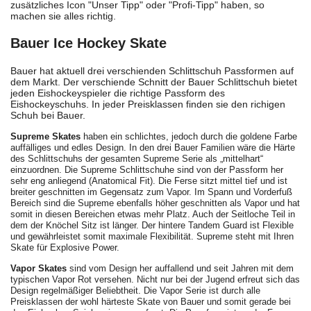
zusätzliches Icon "Unser Tipp" oder "Profi-Tipp" haben, so
machen sie alles richtig.
Bauer Ice Hockey Skate
Bauer hat aktuell drei verschienden Schlittschuh Passformen auf
dem Markt. Der verschiende Schnitt der Bauer Schlittschuh bietet
jeden Eishockeyspieler die richtige Passform des
Eishockeyschuhs. In jeder Preisklassen finden sie den richigen
Schuh bei Bauer.
Supreme Skates
haben ein schlichtes, jedoch durch die goldene Farbe
auffälliges und edles Design. In den drei Bauer Familien wäre die Härte
des Schlittschuhs der gesamten Supreme Serie als „mittelhart“
einzuordnen. Die Supreme Schlittschuhe sind von der Passform her
sehr eng anliegend (Anatomical Fit). Die Ferse sitzt mittel tief und ist
breiter geschnitten im Gegensatz zum Vapor. Im Spann und Vorderfuß
Bereich sind die Supreme ebenfalls höher geschnitten als Vapor und hat
somit in diesen Bereichen etwas mehr Platz. Auch der Seitloche Teil in
dem der Knöchel Sitz ist länger. Der hintere Tandem Guard ist Flexible
und gewährleistet somit maximale Flexibilität. Supreme steht mit Ihren
Skate für Explosive Power.
Vapor Skates
sind vom Design her auffallend und seit Jahren mit dem
typischen Vapor Rot versehen. Nicht nur bei der Jugend erfreut sich das
Design regelmäßiger Beliebtheit. Die
Vapor Serie
ist durch alle
Preisklassen der wohl härteste Skate von Bauer und somit gerade bei