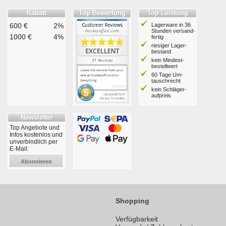
Rabatt
Top Bewertung
Top Leistung
600 €
2%
Lagerware in 36
Stunden ver­sand­
1000 €
4%
fertig
riesiger Lager­
bestand
kein Mindest­
bestell­wert
60 Tage Um­
tausch­recht
kein Schläger­
aufpreis
Newsletter
Top Angebote und
Infos kostenlos und
unverbindlich per
E-Mail:
Abonnieren
Shopping
Verfügbarkeit