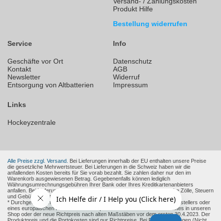
Versand- / Zahlungskosten
Produkt Hilfe
Bestellung widerrufen
Service
Info
Geschäfte vor Ort
Datenschutz
Kontakt
AGB
Newsletter
Widerruf
Entsorgung von Altbatterien
Impressum
Links
Hockeyzentrale
Alle Preise zzgl. Versand.
Bei Lieferungen innerhalb der EU enthalten unsere Preise
die gesetzliche Mehrwertsteuer. Bei Lieferungen in die Schweiz haben wir die
anfallenden Kosten bereits für Sie vorab bezahlt. Sie zahlen daher nur den im
Warenkorb ausgewiesenen Betrag. Gegebenenfalls können lediglich
Währungsumrechnungsgebühren Ihrer Bank oder Ihres Kreditkartenanbieters
anfallen. Bei Lieferungen in andere Nicht-EU-Länder können zusätzliche Zölle, Steuern
und Gebühren entstehen.
* Durchgestrichene Preise sind die empfohlenen Verkaufspreise des Herstellers oder
eines europäischen Händlers zum Zeitpunkt der Aufnahme des Produktes in unseren
Shop oder der neue Richtpreis nach alten Maßstäben vor dem ersten 30.4.2023. Der
Produktpreis und die Portokosten sind nur Richtpreise. Bei Fremdwährungen (Nicht