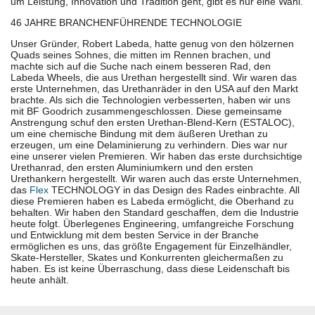
um Leistung, Innovation und Tradition geht, gibt es nur eine Wahl.
46 JAHRE BRANCHENFÜHRENDE TECHNOLOGIE
Unser Gründer, Robert Labeda, hatte genug von den hölzernen
Quads seines Sohnes, die mitten im Rennen brachen, und
machte sich auf die Suche nach einem besseren Rad, den
Labeda Wheels, die aus Urethan hergestellt sind. Wir waren das
erste Unternehmen, das Urethanräder in den USA auf den Markt
brachte. Als sich die Technologien verbesserten, haben wir uns
mit BF Goodrich zusammengeschlossen. Diese gemeinsame
Anstrengung schuf den ersten Urethan-Blend-Kern (ESTALOC),
um eine chemische Bindung mit dem äußeren Urethan zu
erzeugen, um eine Delaminierung zu verhindern. Dies war nur
eine unserer vielen Premieren. Wir haben das erste durchsichtige
Urethanrad, den ersten Aluminiumkern und den ersten
Urethankern hergestellt. Wir waren auch das erste Unternehmen,
das
Flex
TECHNOLOGY in das Design des Rades einbrachte. All
diese Premieren haben es Labeda ermöglicht, die Oberhand zu
behalten. Wir haben den Standard geschaffen, dem die Industrie
heute folgt. Überlegenes Engineering, umfangreiche Forschung
und Entwicklung mit dem besten Service in der Branche
ermöglichen es uns, das größte Engagement für Einzelhändler,
Skate-Hersteller, Skates und Konkurrenten gleichermaßen zu
haben. Es ist keine Überraschung, dass diese Leidenschaft bis
heute anhält.